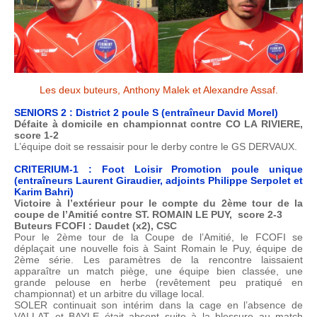
Les deux buteurs, Anthony Malek et Alexandre Assaf.
SENIORS 2 : District 2 poule S (entraîneur David Morel)
Défaite à domicile en championnat contre CO LA RIVIERE,
score 1-2
L’équipe doit se ressaisir pour le derby contre le GS DERVAUX.
CRITERIUM-1 : Foot Loisir Promotion poule unique
(entraîneurs Laurent Giraudier, adjoints Philippe Serpolet et
Karim Bahri)
Victoire à l’extérieur pour le compte du 2ème tour de la
coupe de l’Amitié contre ST. ROMAIN LE PUY, score 2-3
Buteurs FCOFI : Daudet (x2), CSC
Pour le 2ème tour de la Coupe de l’Amitié, le FCOFI se
déplaçait une nouvelle fois à Saint Romain le Puy, équipe de
2ème série. Les paramètres de la rencontre laissaient
apparaître un match piège, une équipe bien classée, une
grande pelouse en herbe (revêtement peu pratiqué en
championnat) et un arbitre du village local.
SOLER continuait son intérim dans la cage en l’absence de
VALLAT et BAYLE était absent suite à la blessure au match