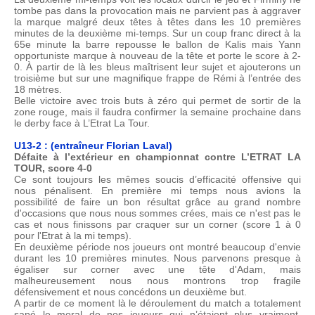
tombe pas dans la provocation mais ne parvient pas à aggraver
la marque malgré deux têtes à têtes dans les 10 premières
minutes de la deuxième mi-temps. Sur un coup franc direct à la
65e minute la barre repousse le ballon de Kalis mais Yann
opportuniste marque à nouveau de la tête et porte le score à 2-
0. À partir de là les bleus maîtrisent leur sujet et ajouterons un
troisième but sur une magnifique frappe de Rémi à l’entrée des
18 mètres.
Belle victoire avec trois buts à zéro qui permet de sortir de la
zone rouge, mais il faudra confirmer la semaine prochaine dans
le derby face à L’Etrat La Tour.
U13-2 : (entraîneur Florian Laval)
Défaite à l’extérieur en championnat contre L’ETRAT LA
TOUR, score 4-0
Ce sont toujours les mêmes soucis d’efficacité offensive qui
nous pénalisent. En première mi temps nous avions la
possibilité de faire un bon résultat grâce au grand nombre
d'occasions que nous nous sommes crées, mais ce n'est pas le
cas et nous finissons par craquer sur un corner (score 1 à 0
pour l'Etrat à la mi temps).
En deuxième période nos joueurs ont montré beaucoup d'envie
durant les 10 premières minutes. Nous parvenons presque à
égaliser sur corner avec une tête d'Adam, mais
malheureusement nous nous montrons trop fragile
défensivement et nous concédons un deuxième but.
A partir de ce moment là le déroulement du match a totalement
sapé le moral de nos joueurs qui n’étaient plus vraiment