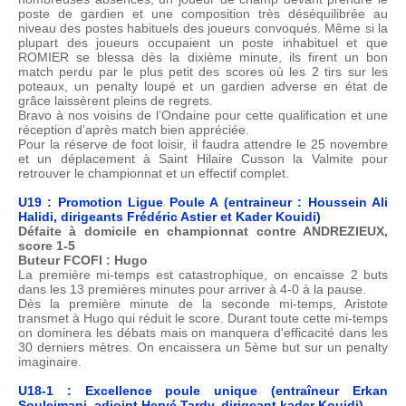
poste de gardien et une composition très déséquilibrée au
niveau des postes habituels des joueurs convoqués. Même si la
plupart des joueurs occupaient un poste inhabituel et que
ROMIER se blessa dès la dixième minute, ils firent un bon
match perdu par le plus petit des scores où les 2 tirs sur les
poteaux, un penalty loupé et un gardien adverse en état de
grâce laissèrent pleins de regrets.
Bravo à nos voisins de l’Ondaine pour cette qualification et une
réception d’après match bien appréciée.
Pour la réserve de foot loisir, il faudra attendre le 25 novembre
et un déplacement à Saint Hilaire Cusson la Valmite pour
retrouver le championnat et un effectif complet.
U19 : Promotion Ligue Poule A (entraineur : Houssein Ali
Halidi, dirigeants Frédéric Astier et Kader Kouidi)
Défaite à domicile en championnat contre ANDREZIEUX,
score 1-5
Buteur FCOFI : Hugo
La première mi-temps est catastrophique, on encaisse 2 buts
dans les 13 premières minutes pour arriver à 4-0 à la pause.
Dès la première minute de la seconde mi-temps, Aristote
transmet à Hugo qui réduit le score. Durant toute cette mi-temps
on dominera les débats mais on manquera d'efficacité dans les
30 derniers mètres. On encaissera un 5ème but sur un penalty
imaginaire.
U18-1 : Excellence poule unique (entraîneur Erkan
Soulejmani, adjoint Hervé Tardy, dirigeant kader Kouidi)