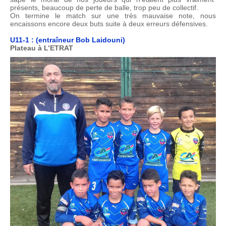
présents, beaucoup de perte de balle, trop peu de collectif.
On termine le match sur une très mauvaise note, nous
encaissons encore deux buts suite à deux erreurs défensives.
U11-1 : (entraîneur Bob Laidouni)
Plateau à L’ETRAT