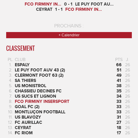
FCO FIRMINY IN...
0 - 1
LE PUY FOOT AU...
CEYRAT
1 - 1
FCO FIRMINY IN...
PROCHAINS :
+ Calendrier
CLASSEMENT
PL.
CLUB
PTS
J.
1.
ESPALY
66
26
2.
LE PUY FOOT AUV 43 (2)
51
26
3.
CLERMONT FOOT 63 (2)
49
26
4.
SA THIERS
41
26
5.
US MONISTROL
38
26
6.
CHASSIEU DECINES FC
35
26
7.
US SUCS ET LIGNON
34
26
8.
FCO FIRMINY INSERSPORT
33
26
9.
GOAL FC (2)
33
26
10.
MONTLUÇON FOOTBALL
33
26
11.
US BLAVOZY
31
26
12.
FC AURILLAC
27
26
13.
CEYRAT
18
26
14.
FC RIOM
17
26