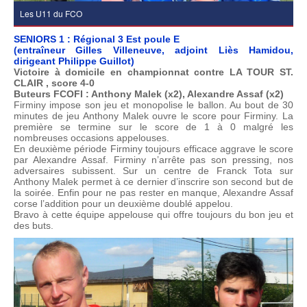
Les U11 du FCO
SENIORS 1 : Régional 3 Est poule E
(entraîneur Gilles Villeneuve, adjoint Liès Hamidou,
dirigeant Philippe Guillot)
Victoire à domicile en championnat contre LA TOUR ST.
CLAIR , score 4-0
Buteurs FCOFI : Anthony Malek (x2), Alexandre Assaf (x2)
Firminy impose son jeu et monopolise le ballon. Au bout de 30
minutes de jeu Anthony Malek ouvre le score pour Firminy. La
première se termine sur le score de 1 à 0 malgré les
nombreuses occasions appelouses.
En deuxième période Firminy toujours efficace aggrave le score
par Alexandre Assaf. Firminy n’arrête pas son pressing, nos
adversaires subissent. Sur un centre de Franck Tota sur
Anthony Malek permet à ce dernier d’inscrire son second but de
la soirée. Enfin pour ne pas rester en manque, Alexandre Assaf
corse l’addition pour un deuxième doublé appelou.
Bravo à cette équipe appelouse qui offre toujours du bon jeu et
des buts.