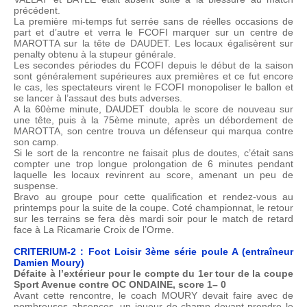
précédent.
La première mi-temps fut serrée sans de réelles occasions de
part et d’autre et verra le FCOFI marquer sur un centre de
MAROTTA sur la tête de DAUDET. Les locaux égalisèrent sur
penalty obtenu à la stupeur générale.
Les secondes périodes du FCOFI depuis le début de la saison
sont généralement supérieures aux premières et ce fut encore
le cas, les spectateurs virent le FCOFI monopoliser le ballon et
se lancer à l’assaut des buts adverses.
A la 60ème minute, DAUDET doubla le score de nouveau sur
une tête, puis à la 75ème minute, après un débordement de
MAROTTA, son centre trouva un défenseur qui marqua contre
son camp.
Si le sort de la rencontre ne faisait plus de doutes, c’était sans
compter une trop longue prolongation de 6 minutes pendant
laquelle les locaux revinrent au score, amenant un peu de
suspense.
Bravo au groupe pour cette qualification et rendez-vous au
printemps pour la suite de la coupe. Coté championnat, le retour
sur les terrains se fera dès mardi soir pour le match de retard
face à La Ricamarie Croix de l’Orme.
CRITERIUM-2 : Foot Loisir 3ème série poule A (entraîneur
Damien Moury)
Défaite à l’extérieur pour le compte du 1er tour de la coupe
Sport Avenue contre OC ONDAINE, score 1– 0
Avant cette rencontre, le coach MOURY devait faire avec de
nombreuses absences, un joueur de champ devant prendre le