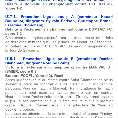
Défaite à domicile en championnat contre CELLIEU JS,
score 1-2
U17-1: Promotion Ligue poule A (entraîneur Houari
Bounouar, dirigeants Sylvain Farison, Christophe Brunel,
Ezzedine Chouchani)
Défaite à l’extérieur en championnat contre DOMTAC FC,
score 3-1
C’est avec une équipe diminuée par les blessures et les forfaits
de dernières minutes que les jeunes de Houari et Ezzeddine
affrontent l’équipe du FC DOMTAC (3ième du championnat) à
la Tour de Salvagny.
U15-1 : Promotion Ligue poule B (entraîneur Damien
Blanchard, dirigeant Nordine Soufi)
Victoire à l’extérieur en championnat contre MANIVAL ST.
ISMIER, score 0-3
Buteurs FCOFI : Yann (x2), Rémi
Après la déconvenue du match contre Saint Chamond les bleus
avaient à cœur de montrer que ce n’était qu’un accident de
parcours. Pour ce match à Manival, Firminy attaque le match
par le bon bout mais se fait surprendre sur un contre.
Heureusement l’action finira sur la barre. Firminy prend ensuite
le jeu à son compte et à la 20ème minute sur leur premier
corner trouve l’ouverture sur une jolie tête de Yann au
deuxième poteau.
La pause est atteinte sur le score de un but à zéro pour Firminy.
La deuxième mi-temps voit les locaux durcir le jeu et Firminy ne