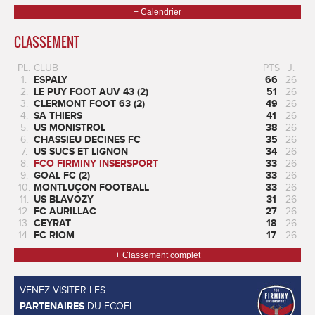
+ Calendrier
CLASSEMENT
PL.
CLUB
PTS
J.
1.
ESPALY
66
26
2.
LE PUY FOOT AUV 43 (2)
51
26
3.
CLERMONT FOOT 63 (2)
49
26
4.
SA THIERS
41
26
5.
US MONISTROL
38
26
6.
CHASSIEU DECINES FC
35
26
7.
US SUCS ET LIGNON
34
26
8.
FCO FIRMINY INSERSPORT
33
26
9.
GOAL FC (2)
33
26
10.
MONTLUÇON FOOTBALL
33
26
11.
US BLAVOZY
31
26
12.
FC AURILLAC
27
26
13.
CEYRAT
18
26
14.
FC RIOM
17
26
+ Classement complet
VENEZ VISITER LES
PARTENAIRES
DU FCOFI