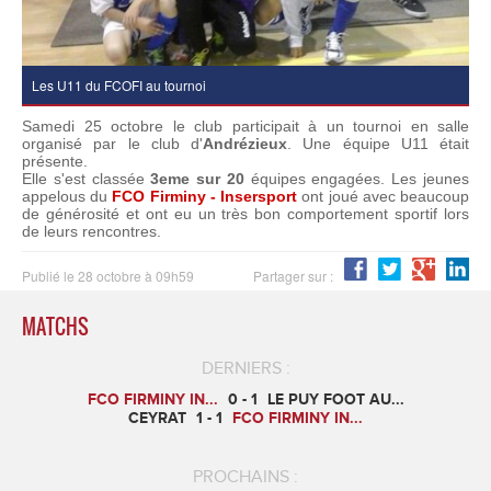
Les U11 du FCOFI au tournoi
Samedi 25 octobre le club participait à un tournoi en salle
organisé par le club d'
Andrézieux
. Une équipe U11 était
présente.
Elle s'est classée
3eme sur 20
équipes engagées. Les jeunes
appelous du
FCO Firminy - Insersport
ont joué avec beaucoup
de générosité et ont eu un très bon comportement sportif lors
de leurs rencontres.
Publié le 28 octobre à 09h59
Partager sur :
MATCHS
DERNIERS :
FCO FIRMINY IN...
0 - 1
LE PUY FOOT AU...
CEYRAT
1 - 1
FCO FIRMINY IN...
PROCHAINS :