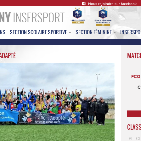
Nous rejoindre sur facebook
NY
INSERSPORT
ONS
SECTION SCOLAIRE SPORTIVE
SECTION FÉMININE
INSERSP
ADAPTÉ
MATC
FCO 
C
CLAS
PL.
C