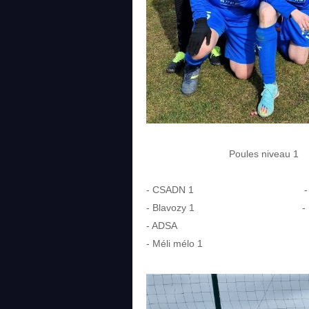
Poules niveau 1
- CSADN 1 - Ruo
- Blavozy 1 - FCO
- ADSA - Co
- Méli mélo 1