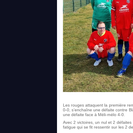
Les rouges attaquent la première re
0-0, s’enchaîne une défaite contre B
une défaite face à Méli-mélo 4-0.
Avec 2 victoires, un nul et 2 défaite
fatigue qui se fit ressentir sur les 2 