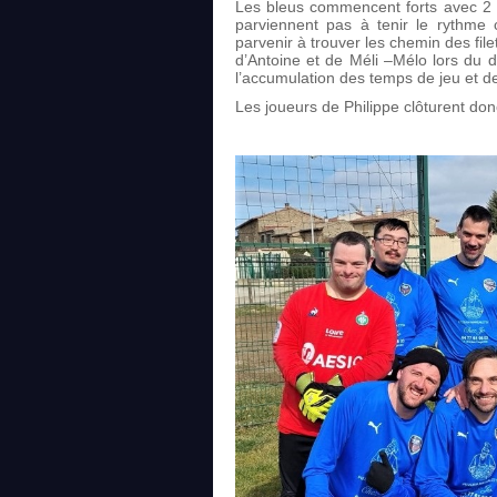
Les bleus commencent forts avec 2 v
parviennent pas à tenir le rythme 
parvenir à trouver les chemin des fil
d’Antoine et de Méli –Mélo lors du 
l’accumulation des temps de jeu et de
Les joueurs de Philippe clôturent donc