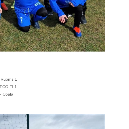
ms 1
 FI 1
ala