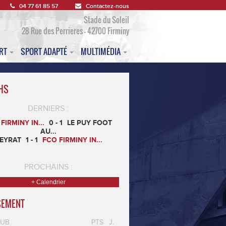
04 77 61 85 57
Contactez-nous
Stade du Soleil
28 Rue des Perrieres - 42700 Firminy
ORT
SPORT ADAPTÉ
MULTIMÉDIA
HS
DERNIERS :
FIRMINY IN...
0 - 1
LE PUY FOOT
AU...
EYRAT
1 - 1
FCO FIRMINY IN...
PROCHAINS :
+ Calendrier
SEMENT
LUB
PTS
J.