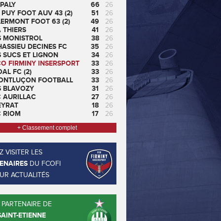
PALY
66
26
 PUY FOOT AUV 43 (2)
51
26
ERMONT FOOT 63 (2)
49
26
 THIERS
41
26
S MONISTROL
38
26
ASSIEU DECINES FC
35
26
 SUCS ET LIGNON
34
26
CO FIRMINY INSERSPORT
33
26
AL FC (2)
33
26
ONTLUÇON FOOTBALL
33
26
S BLAVOZY
31
26
C AURILLAC
27
26
EYRAT
18
26
C RIOM
17
26
+ Classement complet
 VISITER LES
ENAIRES
DU FCOFI
EUR ACTUALITÉS
 PARTENAIRE DE
SAINT-ETIENNE