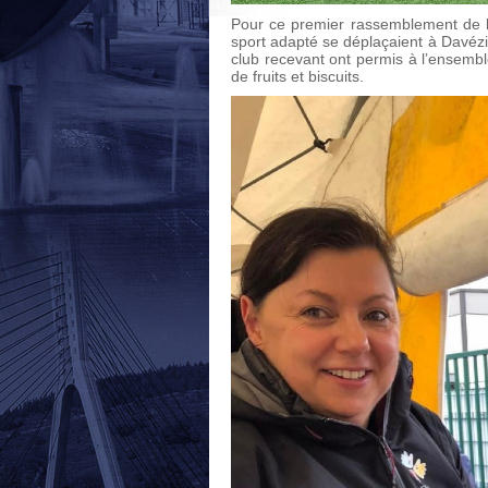
Pour ce premier rassemblement de 
sport adapté se déplaçaient à Davézi
club recevant ont permis à l’ensembl
de fruits et biscuits.