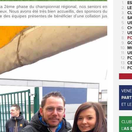
1.
ES
la 2ème phase du championnat régional, nos seniors en
2.
LE
eux. Nous avons été très bien accueillis, des sponsors du
3.
CL
e des équipes présentes de bénéficier d’une collation jus
4.
SA
5.
U
6.
CH
7.
US
8.
F
9.
GO
10.
M
11.
U
12.
F
13.
C
14.
F
VENEZ
PART
ET L
CLUB
L'
AS 