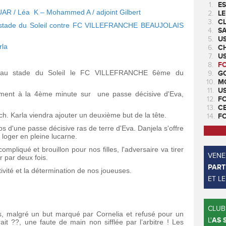
1.
ES
UAR / Léa K – Mohammed A / adjoint Gilbert
2.
LE
3.
CL
e stade du Soleil contre FC VILLEFRANCHE BEAUJOLAIS
4.
SA
5.
U
rla
6.
CH
7.
US
8.
F
t au stade du Soleil le FC VILLEFRANCHE 6ème du
9.
GO
10.
M
11.
U
ement à la 4ème minute sur une passe décisive d'Eva,
12.
F
13.
C
tch. Karla viendra ajouter un deuxième but de la tête.
14.
F
s d'une passe décisive ras de terre d'Eva. Danjela s'offre
loger en pleine lucarne.
compliqué et brouillon pour nos filles, l'adversaire va tirer
VENEZ
r par deux fois.
PART
tivité et la détermination de nos joueuses.
ET L
CLUB
 malgré un but marqué par Cornelia et refusé pour un
L'
AS 
it ??, une faute de main non sifflée par l’arbitre ! Les