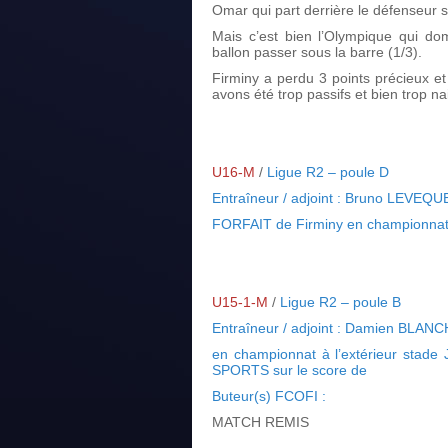
Omar qui part derrière le défenseur s
Mais c’est bien l’Olympique qui do
ballon passer sous la barre (1/3).
Firminy a perdu 3 points précieux et
avons été trop passifs et bien trop nai
U16-M
/
Ligue R2 – poule D
Entraîneur / adjoint : Bruno LEVEQ
FORFAIT de Firminy en championna
U15-1-M
/
Ligue R2 – poule B
Entraîneur / adjoint : Damien BLA
en championnat à l’extérieur stad
SPORTS sur le score de
Buteur(s) FCOFI :
MATCH REMIS