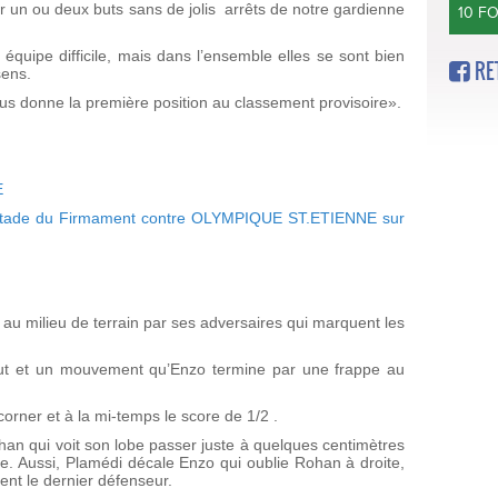
 un ou deux buts sans de jolis arrêts de notre gardienne
10 F
 équipe difficile, mais dans l’ensemble elles se sont bien
RE
sens.
nous donne la première position au classement provisoire».
E
 stade du Firmament contre OLYMPIQUE ST.ETIENNE sur
au milieu de terrain par ses adversaires qui marquent les
but et un mouvement qu’Enzo termine par une frappe au
rner et à la mi-temps le score de 1/2 .
an qui voit son lobe passer juste à quelques centimètres
. Aussi, Plamédi décale Enzo qui oublie Rohan à droite,
ent le dernier défenseur.