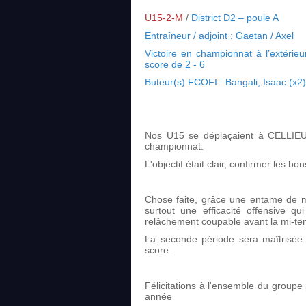
U15-2-M
/
District D2 – poule A
Entraîneur / adjoint : Gaetan / Axel
Victoire en championnat à l’extérie
score de 2 - 6
Buteur(s) FCOFI : Bangali, Isaac (x2),
Nos U15 se déplaçaient à CELLIEU
championnat.
L'objectif était clair, confirmer les 
Chose faite, grâce une entame de m
surtout une efficacité offensive 
relâchement coupable avant la mi-te
La seconde période sera maîtrisée 
score.
Félicitations à l'ensemble du groupe 
année