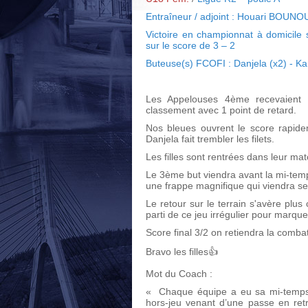
Entraîneur / adjoint : Houari BOUNO
Victoire en championnat à domicil
sur le score de 3 – 2
Buteuse(s) FCOFI : Danjela (x2) - Ka
Les Appelouses 4ème recevaien
classement avec 1 point de retard.
Nos bleues ouvrent le score rapid
Danjela fait trembler les filets.
Les filles sont rentrées dans leur ma
Le 3ème but viendra avant la mi-temp
une frappe magnifique qui viendra se 
Le retour sur le terrain s'avère plus 
parti de ce jeu irrégulier pour marque
Score final 3/2 on retiendra la comba
Bravo les filles👍
Mot du Coach :
« Chaque équipe a eu sa mi-temps,
hors-jeu venant d’une passe en retra