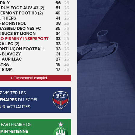
PALY
66
26
 PUY FOOT AUV 43 (2)
51
26
ERMONT FOOT 63 (2)
49
26
 THIERS
41
26
S MONISTROL
38
26
ASSIEU DECINES FC
35
26
 SUCS ET LIGNON
34
26
CO FIRMINY INSERSPORT
33
26
AL FC (2)
33
26
ONTLUÇON FOOTBALL
33
26
S BLAVOZY
31
26
C AURILLAC
27
26
EYRAT
18
26
C RIOM
17
26
+ Classement complet
 VISITER LES
ENAIRES
DU FCOFI
EUR ACTUALITÉS
 PARTENAIRE DE
SAINT-ETIENNE