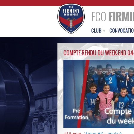
FCO
FIRMI
CLUB
CONVOCATI
COMPTE-RENDU DU WEEK-END 04
U18 Fem.
/
Ligue R2 – poule A