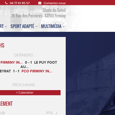
04 77 61 85 57
Contactez-nous
Stade du Soleil
28 Rue des Perrieres - 42700 Firminy
ORT
SPORT ADAPTÉ
MULTIMÉDIA
HS
DERNIERS :
FIRMINY IN...
0 - 1
LE PUY FOOT
AU...
EYRAT
1 - 1
FCO FIRMINY IN...
PROCHAINS :
+ Calendrier
SEMENT
LUB
PTS
J.