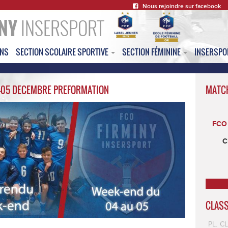
Nous rejoindre sur facebook
NY
INSERSPORT
ONS
SECTION SCOLAIRE SPORTIVE
SECTION FÉMININE
INSERSP
-05 DECEMBRE PREFORMATION
MATC
FCO 
C
CLAS
PL.
C