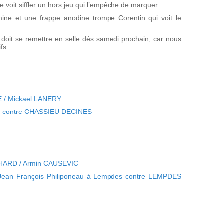
e voit siffler un hors jeu qui l’empêche de marquer.
mine et une frappe anodine trompe Corentin qui voit le
 doit se remettre en selle dés samedi prochain, car nous
fs.
UE / Mickael LANERY
t contre CHASSIEU DECINES
NCHARD / Armin CAUSEVIC
e Jean François Philiponeau à Lempdes contre LEMPDES