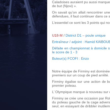
Caladoises auraient pu aussi marquer
de but (Njovi) ».
On savait qu’on allait rencontrer une
défendues, il faut continuer dans ce 
L’essentiel ce sont les 3 points qui 
U18-M
/
District D1 – poule unique
Entraîneur / adjoint : Hamid KAIBOU
Défaite en championnat à domicile
le score de 1 - 3
Buteur(s) FCOFI : Enzo
Notre équipe de Firminy est dominée 
premiers sur un coup de pied arrêté.
Firminy égalise sur une action de 
premier poteau.
L’ Olympique marque à nouveau sur co
Firminy se crée une occasion par Roh
du poteau gauche de la cage adverse
seul, en essayant de dribbler inutilem