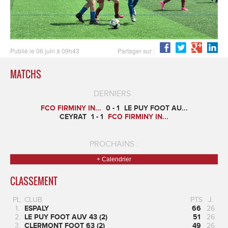
Publié le 06 juin à 09h43
Partager sur :
MATCHS
DERNIERS :
FCO FIRMINY IN...
0 - 1
LE PUY FOOT AU...
CEYRAT
1 - 1
FCO FIRMINY IN...
PROCHAINS :
+ Calendrier
CLASSEMENT
PL.
CLUB
PTS
J.
1.
ESPALY
66
26
2.
LE PUY FOOT AUV 43 (2)
51
26
3.
CLERMONT FOOT 63 (2)
49
26