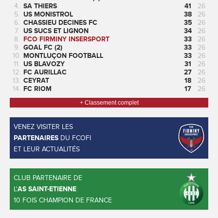
4.
SA THIERS
41
26
5.
US MONISTROL
38
26
6.
CHASSIEU DECINES FC
35
26
7.
US SUCS ET LIGNON
34
26
8.
FCO FIRMINY INSERSPORT
33
26
9.
GOAL FC (2)
33
26
10.
MONTLUÇON FOOTBALL
33
26
11.
US BLAVOZY
31
26
12.
FC AURILLAC
27
26
13.
CEYRAT
18
26
14.
FC RIOM
17
26
+ Classement complet
VENEZ VISITER LES
PARTENAIRES
DU FCOFI
ET LEUR ACTUALITÉS
CLUB PARTENAIRE DE
L'
AS SAINT-ETIENNE
10 FOIS CHAMPION DE FRANCE