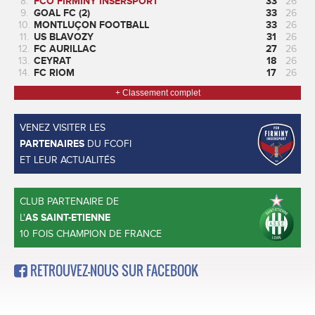
8.
FCO FIRMINY INSERSPORT
33
26
9.
GOAL FC (2)
33
26
10.
MONTLUÇON FOOTBALL
33
26
11.
US BLAVOZY
31
26
12.
FC AURILLAC
27
26
13.
CEYRAT
18
26
14.
FC RIOM
17
26
+ Classement complet
VENEZ VISITER LES
PARTENAIRES
DU FCOFI
ET LEUR ACTUALITÉS
CLUB PARTENAIRE DE
L'
AS SAINT-ETIENNE
10 FOIS CHAMPION DE FRANCE
RETROUVEZ-NOUS SUR FACEBOOK