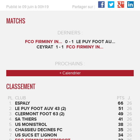
Publié le 09 juin à 00h19
Partager sur :
MATCHS
DERNIERS :
FCO FIRMINY IN...
0 - 1
LE PUY FOOT AU...
CEYRAT
1 - 1
FCO FIRMINY IN...
PROCHAINS :
+ Calendrier
CLASSEMENT
PL.
CLUB
PTS
J.
1.
ESPALY
66
26
2.
LE PUY FOOT AUV 43 (2)
51
26
3.
CLERMONT FOOT 63 (2)
49
26
4.
SA THIERS
41
26
5.
US MONISTROL
38
26
6.
CHASSIEU DECINES FC
35
26
7.
US SUCS ET LIGNON
34
26