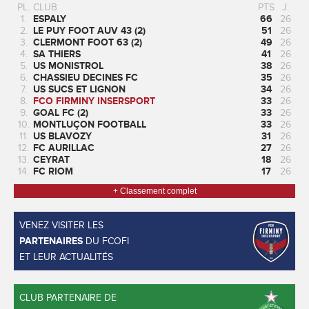
PL.
CLUB
PTS
J.
1.
ESPALY
66
26
2.
LE PUY FOOT AUV 43 (2)
51
26
3.
CLERMONT FOOT 63 (2)
49
26
4.
SA THIERS
41
26
5.
US MONISTROL
38
26
6.
CHASSIEU DECINES FC
35
26
7.
US SUCS ET LIGNON
34
26
8.
FCO FIRMINY INSERSPORT
33
26
9.
GOAL FC (2)
33
26
10.
MONTLUÇON FOOTBALL
33
26
11.
US BLAVOZY
31
26
12.
FC AURILLAC
27
26
13.
CEYRAT
18
26
14.
FC RIOM
17
26
+ Classement complet
VENEZ VISITER LES
PARTENAIRES
DU FCOFI
ET LEUR ACTUALITÉS
CLUB PARTENAIRE DE