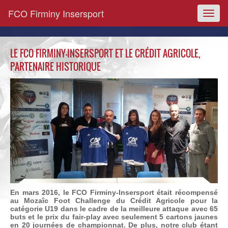
FCO Firminy Insersport
Toggl
naviga
LE FCO FIRMINY-INSERSPORT ET LE CRÉDIT AGRICOLE,
PARTENAIRE HISTORIQUE
En mars 2016, le FCO Firminy-Insersport était récompensé
au Mozaîc Foot Challenge du Crédit Agricole pour la
catégorie U19 dans le cadre de la meilleure attaque avec 65
buts et le prix du fair-play avec seulement 5 cartons jaunes
en 20 journées de championnat. De plus, notre club étant