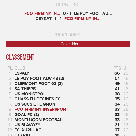
DERNIERS :
FCO FIRMINY IN...
0 - 1
LE PUY FOOT AU...
CEYRAT
1 - 1
FCO FIRMINY IN...
PROCHAINS :
+ Calendrier
CLASSEMENT
PL.
CLUB
PTS
J.
1.
ESPALY
66
26
2.
LE PUY FOOT AUV 43 (2)
51
26
3.
CLERMONT FOOT 63 (2)
49
26
4.
SA THIERS
41
26
5.
US MONISTROL
38
26
6.
CHASSIEU DECINES FC
35
26
7.
US SUCS ET LIGNON
34
26
8.
FCO FIRMINY INSERSPORT
33
26
9.
GOAL FC (2)
33
26
10.
MONTLUÇON FOOTBALL
33
26
11.
US BLAVOZY
31
26
12.
FC AURILLAC
27
26
13.
CEYRAT
18
26