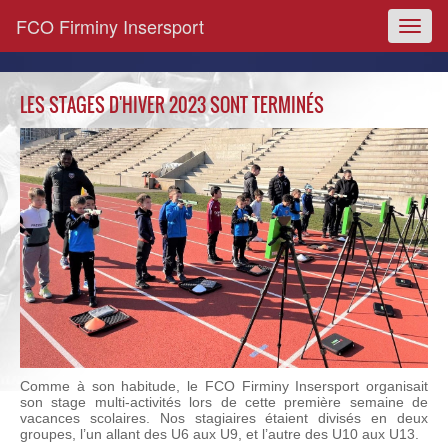
FCO Firminy Insersport
Toggl
naviga
LES STAGES D'HIVER 2023 SONT TERMINÉS
Comme à son habitude, le FCO Firminy Insersport organisait
son stage multi-activités lors de cette première semaine de
vacances scolaires. Nos stagiaires étaient divisés en deux
groupes, l’un allant des U6 aux U9, et l’autre des U10 aux U13.