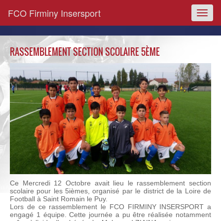
FCO Firminy Insersport
Toggl
naviga
RASSEMBLEMENT SECTION SCOLAIRE 5ÈME
Ce Mercredi 12 Octobre avait lieu le rassemblement section
scolaire pour les 5ièmes, organisé par le district de la Loire de
Football à Saint Romain le Puy.
Lors de ce rassemblement le FCO FIRMINY INSERSPORT a
engagé 1 équipe. Cette journée a pu être réalisée notamment