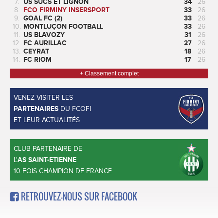
7.
US SUCS ET LIGNON
34
26
8.
FCO FIRMINY INSERSPORT
33
26
9.
GOAL FC (2)
33
26
10.
MONTLUÇON FOOTBALL
33
26
11.
US BLAVOZY
31
26
12.
FC AURILLAC
27
26
13.
CEYRAT
18
26
14.
FC RIOM
17
26
+ Classement complet
VENEZ VISITER LES
PARTENAIRES
DU FCOFI
ET LEUR ACTUALITÉS
CLUB PARTENAIRE DE
L'
AS SAINT-ETIENNE
10 FOIS CHAMPION DE FRANCE
RETROUVEZ-NOUS SUR FACEBOOK