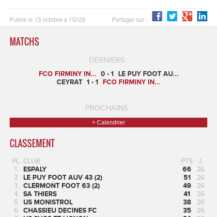
Publié le 13 octobre à 15h26
Partager sur :
MATCHS
DERNIERS :
FCO FIRMINY IN...
0 - 1
LE PUY FOOT AU...
CEYRAT
1 - 1
FCO FIRMINY IN...
PROCHAINS :
+ Calendrier
CLASSEMENT
PL.
CLUB
PTS
J.
1.
ESPALY
66
26
2.
LE PUY FOOT AUV 43 (2)
51
26
3.
CLERMONT FOOT 63 (2)
49
26
4.
SA THIERS
41
26
5.
US MONISTROL
38
26
6.
CHASSIEU DECINES FC
35
26