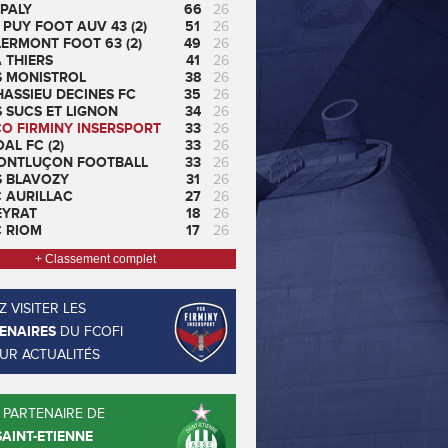
PALY
66
26
 PUY FOOT AUV 43 (2)
51
26
ERMONT FOOT 63 (2)
49
26
 THIERS
41
26
S MONISTROL
38
26
ASSIEU DECINES FC
35
26
 SUCS ET LIGNON
34
26
CO FIRMINY INSERSPORT
33
26
AL FC (2)
33
26
ONTLUÇON FOOTBALL
33
26
S BLAVOZY
31
26
C AURILLAC
27
26
EYRAT
18
26
C RIOM
17
26
+ Classement complet
 VISITER LES
ENAIRES
DU FCOFI
EUR ACTUALITÉS
 PARTENAIRE DE
SAINT-ETIENNE