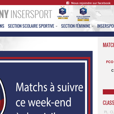
Nous rejoindre sur facebook
NY
INSERSPORT
ONS
SECTION SCOLAIRE SPORTIVE
SECTION FÉMININE
INSERSP
MATC
FCO 
C
CLAS
PL.
C