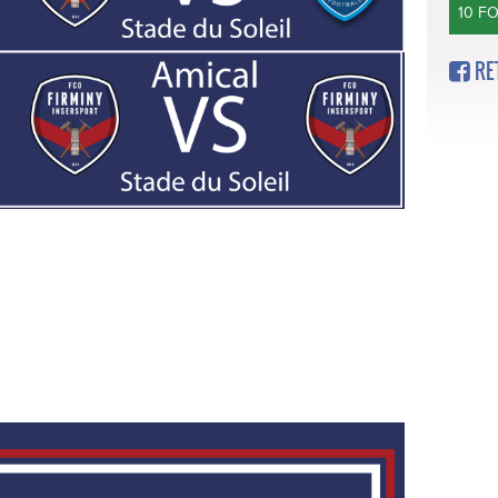
10 F
RE