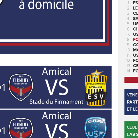
1.
ES
2.
LE
3.
CL
4.
SA
5.
U
6.
CH
7.
US
8.
F
9.
GO
10.
M
11.
U
12.
F
13.
C
14.
F
VENEZ
PART
ET L
CLUB
L'
AS 