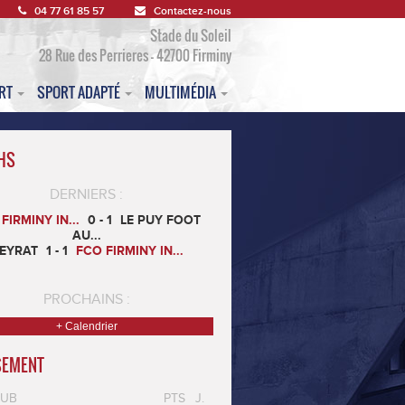
04 77 61 85 57
Contactez-nous
Stade du Soleil
28 Rue des Perrieres - 42700 Firminy
ORT
SPORT ADAPTÉ
MULTIMÉDIA
HS
DERNIERS :
FIRMINY IN...
0 - 1
LE PUY FOOT
AU...
EYRAT
1 - 1
FCO FIRMINY IN...
PROCHAINS :
+ Calendrier
SEMENT
LUB
PTS
J.