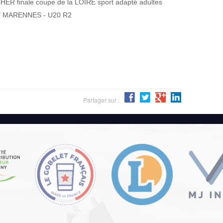
 finale coupe de la LOIRE sport adapté adultes
Y MARENNES - U20 R2
Partager sur :