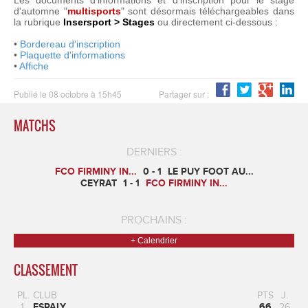
d'automne "
multisports
" sont désormais téléchargeables dans
la rubrique
Insersport > Stages
ou directement ci-dessous :
•
Bordereau d'inscription
•
Plaquette d'informations
•
Affiche
Publié le 08 octobre à 15h45
Partager sur :
MATCHS
DERNIERS :
FCO FIRMINY IN...
0 - 1
LE PUY FOOT AU...
CEYRAT
1 - 1
FCO FIRMINY IN...
PROCHAINS :
+ Calendrier
CLASSEMENT
PL.
CLUB
PTS
J.
1.
ESPALY
66
26