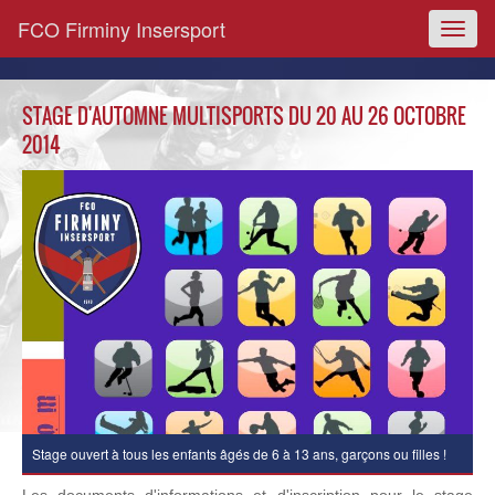
FCO Firminy Insersport
Toggl
naviga
STAGE D'AUTOMNE MULTISPORTS DU 20 AU 26 OCTOBRE
2014
Stage ouvert à tous les enfants âgés de 6 à 13 ans, garçons ou filles !
Les documents d'informations et d'inscription pour le stage