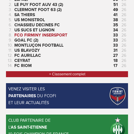
2.
LE PUY FOOT AUV 43 (2)
51
26
3.
CLERMONT FOOT 63 (2)
49
26
4.
SA THIERS
41
26
5.
US MONISTROL
38
26
6.
CHASSIEU DECINES FC
35
26
7.
US SUCS ET LIGNON
34
26
8.
FCO FIRMINY INSERSPORT
33
26
9.
GOAL FC (2)
33
26
10.
MONTLUÇON FOOTBALL
33
26
11.
US BLAVOZY
31
26
12.
FC AURILLAC
27
26
13.
CEYRAT
18
26
14.
FC RIOM
17
26
+ Classement complet
VENEZ VISITER LES
PARTENAIRES
DU FCOFI
ET LEUR ACTUALITÉS
CLUB PARTENAIRE DE
L'
AS SAINT-ETIENNE