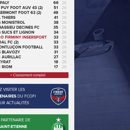
PALY
66
26
 PUY FOOT AUV 43 (2)
51
26
ERMONT FOOT 63 (2)
49
26
 THIERS
41
26
S MONISTROL
38
26
ASSIEU DECINES FC
35
26
 SUCS ET LIGNON
34
26
CO FIRMINY INSERSPORT
33
26
AL FC (2)
33
26
ONTLUÇON FOOTBALL
33
26
S BLAVOZY
31
26
C AURILLAC
27
26
EYRAT
18
26
C RIOM
17
26
+ Classement complet
 VISITER LES
ENAIRES
DU FCOFI
EUR ACTUALITÉS
 PARTENAIRE DE
SAINT-ETIENNE