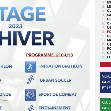
1.
ES
2.
LE
3.
CL
4.
SA
5.
U
6.
CH
7.
US
8.
F
9.
GO
10.
M
11.
U
12.
F
13.
C
14.
F
VENEZ
PART
ET L
CLUB
L'
AS 