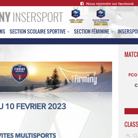
Nous rejoindre sur facebook
NY
INSERSPORT
ONS
SECTION SCOLAIRE SPORTIVE
SECTION FÉMININE
INSERSP
MATC
FCO 
C
CLAS
PL.
C