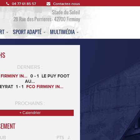
04 77 61 85 57
Contactez-nous
Stade du Soleil
28 Rue des Perrieres - 42700 Firminy
ORT
SPORT ADAPTÉ
MULTIMÉDIA
HS
DERNIERS :
FIRMINY IN...
0 - 1
LE PUY FOOT
AU...
EYRAT
1 - 1
FCO FIRMINY IN...
PROCHAINS :
+ Calendrier
SEMENT
LUB
PTS
J.