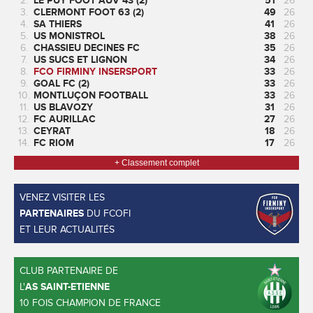
2.
LE PUY FOOT AUV 43 (2)
51
26
3.
CLERMONT FOOT 63 (2)
49
26
4.
SA THIERS
41
26
5.
US MONISTROL
38
26
6.
CHASSIEU DECINES FC
35
26
7.
US SUCS ET LIGNON
34
26
8.
FCO FIRMINY INSERSPORT
33
26
9.
GOAL FC (2)
33
26
10.
MONTLUÇON FOOTBALL
33
26
11.
US BLAVOZY
31
26
12.
FC AURILLAC
27
26
13.
CEYRAT
18
26
14.
FC RIOM
17
26
+ Classement complet
VENEZ VISITER LES
PARTENAIRES
DU FCOFI
ET LEUR ACTUALITÉS
CLUB PARTENAIRE DE
L'
AS SAINT-ETIENNE
10 FOIS CHAMPION DE FRANCE