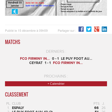
Publié le 15 décembre à 09h59
Partager sur :
MATCHS
DERNIERS :
FCO FIRMINY IN...
0 - 1
LE PUY FOOT AU...
CEYRAT
1 - 1
FCO FIRMINY IN...
PROCHAINS :
+ Calendrier
CLASSEMENT
PL.
CLUB
PTS
J.
1.
ESPALY
66
26