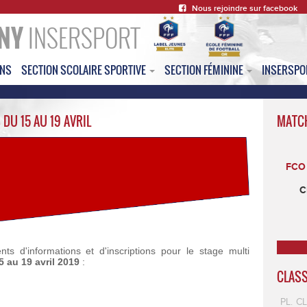
Nous rejoindre sur facebook
NY
INSERSPORT
ONS
SECTION SCOLAIRE SPORTIVE
SECTION FÉMININE
INSERSP
DU 15 AU 19 AVRIL
MATC
FCO 
C
s d'informations et d'inscriptions pour le stage multi
 au 19 avril 2019
:
CLAS
PL.
C