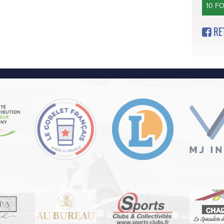
10 F
RE