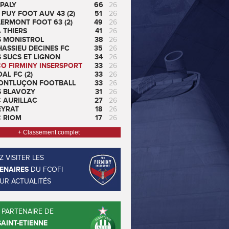
PALY
66
26
 PUY FOOT AUV 43 (2)
51
26
ERMONT FOOT 63 (2)
49
26
 THIERS
41
26
S MONISTROL
38
26
ASSIEU DECINES FC
35
26
 SUCS ET LIGNON
34
26
CO FIRMINY INSERSPORT
33
26
AL FC (2)
33
26
ONTLUÇON FOOTBALL
33
26
S BLAVOZY
31
26
C AURILLAC
27
26
EYRAT
18
26
C RIOM
17
26
+ Classement complet
 VISITER LES
ENAIRES
DU FCOFI
EUR ACTUALITÉS
 PARTENAIRE DE
SAINT-ETIENNE