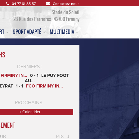
04 77 61 85 57
Contactez-nous
Stade du Soleil
28 Rue des Perrieres - 42700 Firminy
ORT
SPORT ADAPTÉ
MULTIMÉDIA
HS
DERNIERS :
FIRMINY IN...
0 - 1
LE PUY FOOT
AU...
EYRAT
1 - 1
FCO FIRMINY IN...
PROCHAINS :
+ Calendrier
SEMENT
LUB
PTS
J.