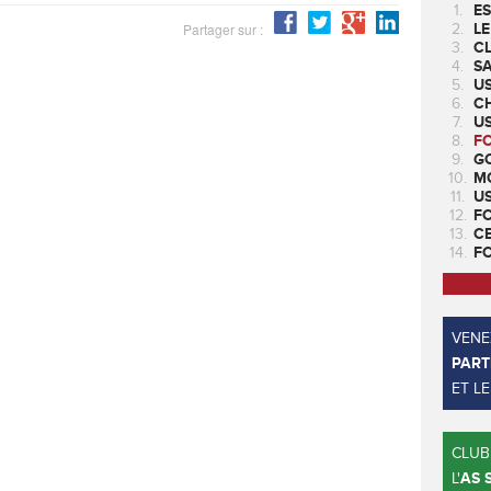
1.
ES
Partager sur :
2.
LE
3.
CL
4.
SA
5.
U
6.
CH
7.
US
8.
F
9.
GO
10.
M
11.
U
12.
F
13.
C
14.
F
VENEZ
PART
ET L
CLUB
L'
AS 