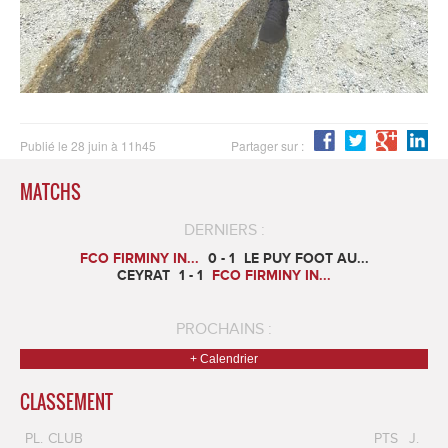
Publié le 28 juin à 11h45
Partager sur :
MATCHS
DERNIERS :
FCO FIRMINY IN...
0 - 1
LE PUY FOOT AU...
CEYRAT
1 - 1
FCO FIRMINY IN...
PROCHAINS :
+ Calendrier
CLASSEMENT
PL.
CLUB
PTS
J.