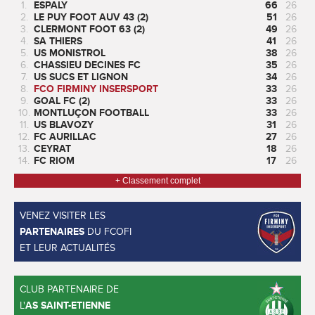
1.
ESPALY
66
26
2.
LE PUY FOOT AUV 43 (2)
51
26
3.
CLERMONT FOOT 63 (2)
49
26
4.
SA THIERS
41
26
5.
US MONISTROL
38
26
6.
CHASSIEU DECINES FC
35
26
7.
US SUCS ET LIGNON
34
26
8.
FCO FIRMINY INSERSPORT
33
26
9.
GOAL FC (2)
33
26
10.
MONTLUÇON FOOTBALL
33
26
11.
US BLAVOZY
31
26
12.
FC AURILLAC
27
26
13.
CEYRAT
18
26
14.
FC RIOM
17
26
+ Classement complet
VENEZ VISITER LES
PARTENAIRES
DU FCOFI
ET LEUR ACTUALITÉS
CLUB PARTENAIRE DE
L'
AS SAINT-ETIENNE