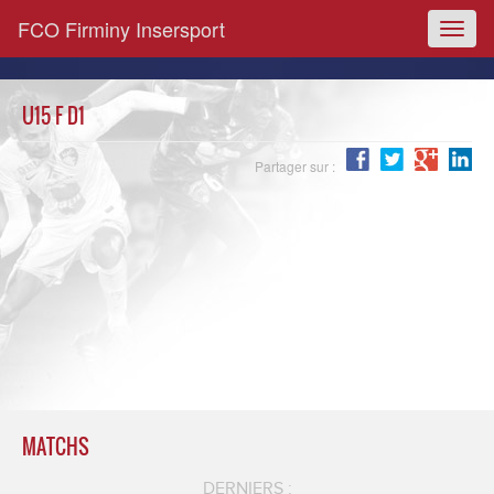
FCO Firminy Insersport
Toggl
naviga
U15 F D1
Partager sur :
MATCHS
DERNIERS :