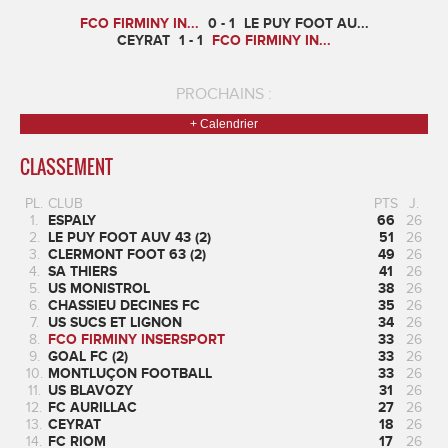
FCO FIRMINY IN...
0 - 1
LE PUY FOOT AU...
CEYRAT
1 - 1
FCO FIRMINY IN...
PROCHAINS :
+ Calendrier
CLASSEMENT
PL.
CLUB
PTS
J.
1.
ESPALY
66
26
2.
LE PUY FOOT AUV 43 (2)
51
26
3.
CLERMONT FOOT 63 (2)
49
26
4.
SA THIERS
41
26
5.
US MONISTROL
38
26
6.
CHASSIEU DECINES FC
35
26
7.
US SUCS ET LIGNON
34
26
8.
FCO FIRMINY INSERSPORT
33
26
9.
GOAL FC (2)
33
26
10.
MONTLUÇON FOOTBALL
33
26
11.
US BLAVOZY
31
26
12.
FC AURILLAC
27
26
13.
CEYRAT
18
26
14.
FC RIOM
17
26