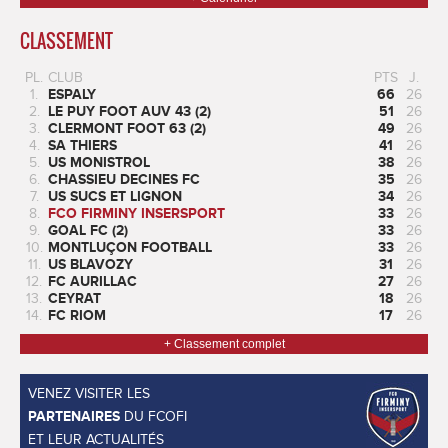
CLASSEMENT
PL.
CLUB
PTS
J.
1.
ESPALY
66
26
2.
LE PUY FOOT AUV 43 (2)
51
26
3.
CLERMONT FOOT 63 (2)
49
26
4.
SA THIERS
41
26
5.
US MONISTROL
38
26
6.
CHASSIEU DECINES FC
35
26
7.
US SUCS ET LIGNON
34
26
8.
FCO FIRMINY INSERSPORT
33
26
9.
GOAL FC (2)
33
26
10.
MONTLUÇON FOOTBALL
33
26
11.
US BLAVOZY
31
26
12.
FC AURILLAC
27
26
13.
CEYRAT
18
26
14.
FC RIOM
17
26
+ Classement complet
VENEZ VISITER LES
PARTENAIRES
DU FCOFI
ET LEUR ACTUALITÉS