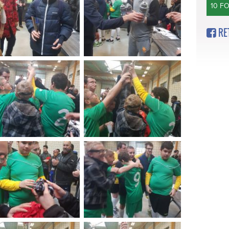
10 F
RE