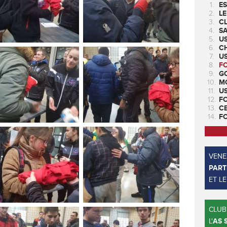
1.
ES
2.
LE
3.
CL
4.
SA
5.
U
6.
CH
7.
US
8.
F
9.
GO
10.
M
11.
U
12.
F
13.
C
14.
F
VENEZ
PART
ET L
CLUB
L'
AS 