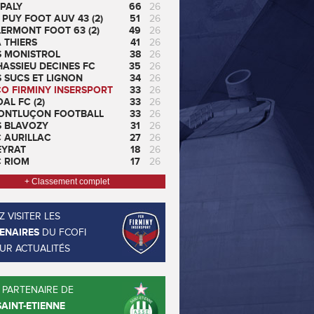
PALY
66
26
 PUY FOOT AUV 43 (2)
51
26
ERMONT FOOT 63 (2)
49
26
 THIERS
41
26
S MONISTROL
38
26
ASSIEU DECINES FC
35
26
 SUCS ET LIGNON
34
26
CO FIRMINY INSERSPORT
33
26
AL FC (2)
33
26
ONTLUÇON FOOTBALL
33
26
S BLAVOZY
31
26
C AURILLAC
27
26
EYRAT
18
26
C RIOM
17
26
+ Classement complet
 VISITER LES
ENAIRES
DU FCOFI
EUR ACTUALITÉS
 PARTENAIRE DE
SAINT-ETIENNE