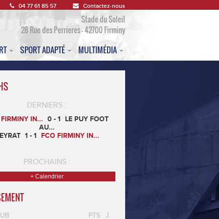
04 77 61 85 57
Contactez-nous
Stade du Soleil
28 Rue des Perrieres - 42700 Firminy
ORT
SPORT ADAPTÉ
MULTIMÉDIA
HS
DERNIERS :
FIRMINY IN...
0 - 1
LE PUY FOOT
AU...
EYRAT
1 - 1
FCO FIRMINY IN...
PROCHAINS :
+ Calendrier
SEMENT
LUB
PTS
J.