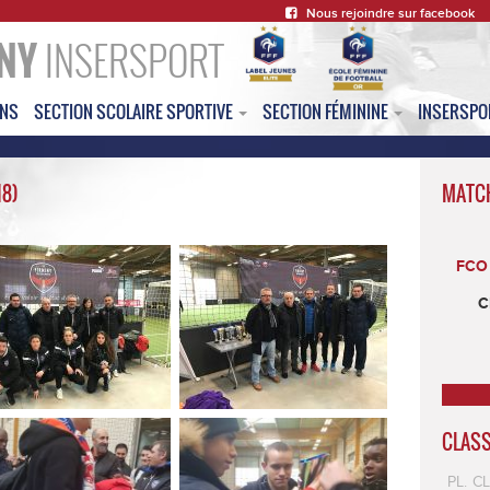
Nous rejoindre sur facebook
NY
INSERSPORT
ONS
SECTION SCOLAIRE SPORTIVE
SECTION FÉMININE
INSERSP
18)
MATC
FCO 
C
CLAS
PL.
C