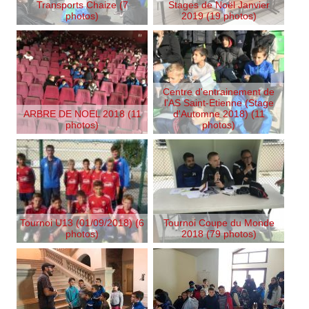
Transports Chaize (7
Stages de Noël Janvier
photos)
2019 (19 photos)
Centre d'entrainement de
l'AS Saint-Etienne (Stage
ARBRE DE NOEL 2018 (11
d'Automne 2018) (11
photos)
photos)
Tournoi U13 (01/09/2018) (6
Tournoi Coupe du Monde
photos)
2018 (79 photos)