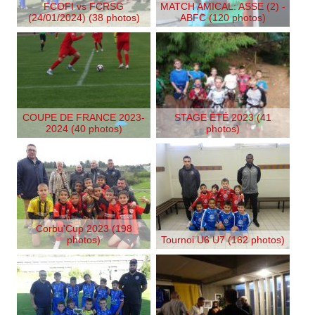
FCOFI vs FCRSG
MATCH AMICAL: ASSE (2) -
(24/01/2024) (38 photos)
ABFC (120 photos)
COUPE DE FRANCE 2023-
STAGE ÉTÉ 2023 (41
2024 (40 photos)
photos)
Corbu'Cup 2023 (198
photos)
Tournoi U6 U7 (162 photos)