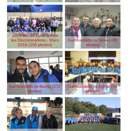
Journées de Lutte contre
les Discriminations - Mars
Gambardella vs Nîmes (89
2016 (100 photos)
photos)
Gambardella vs Bastia (272
Gambardella vs Aulnat (59
photos)
photos)