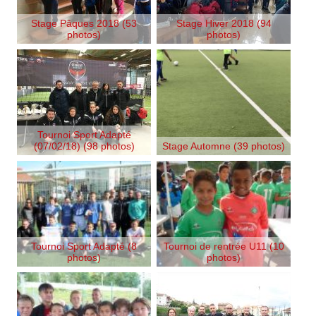
Stage Pâques 2018 (53
Stage Hiver 2018 (94
photos)
photos)
Tournoi Sport Adapté
(07/02/18) (98 photos)
Stage Automne (39 photos)
Tournoi Sport Adapté (8
Tournoi de rentrée U11 (10
photos)
photos)