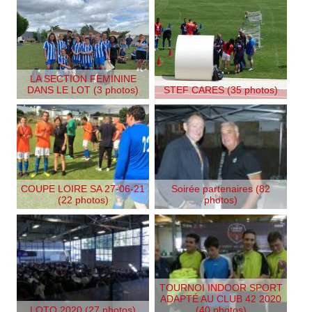
LA SECTION FEMININE
DANS LE LOT (3 photos)
STEF CARES (35 photos)
COUPE LOIRE SA 27-06-21
Soirée partenaires (82
(22 photos)
photos)
TOURNOI INDOOR SPORT
ADAPTÉ AU CLUB 42 2020
LOTO 2020 (27 photos)
(40 photos)