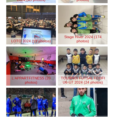
Stage Hiver 2024 (174
LOTO 2024 (19 photos)
photos)
L'APPARTFITNESS (20
TOURNOI FUTSAL FCOFI
photos)
U6-U7 2024 (24 photos)