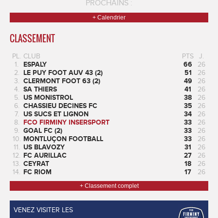
PROCHAINS :
+ Calendrier
CLASSEMENT
PL.
CLUB
PTS
J.
1.
ESPALY
66
26
2.
LE PUY FOOT AUV 43 (2)
51
26
3.
CLERMONT FOOT 63 (2)
49
26
4.
SA THIERS
41
26
5.
US MONISTROL
38
26
6.
CHASSIEU DECINES FC
35
26
7.
US SUCS ET LIGNON
34
26
8.
FCO FIRMINY INSERSPORT
33
26
9.
GOAL FC (2)
33
26
10.
MONTLUÇON FOOTBALL
33
26
11.
US BLAVOZY
31
26
12.
FC AURILLAC
27
26
13.
CEYRAT
18
26
14.
FC RIOM
17
26
+ Classement complet
VENEZ VISITER LES