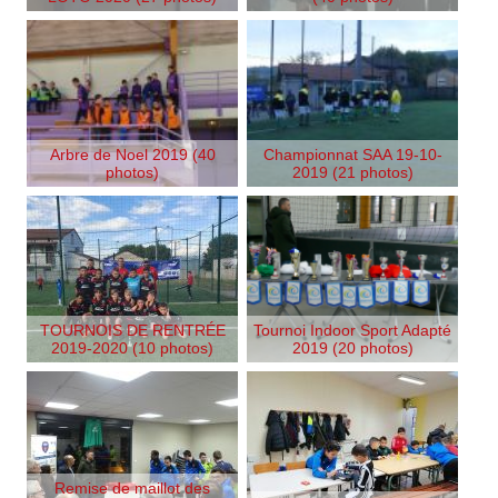
Arbre de Noel 2019 (40
Championnat SAA 19-10-
photos)
2019 (21 photos)
TOURNOIS DE RENTRÉE
Tournoi Indoor Sport Adapté
2019-2020 (10 photos)
2019 (20 photos)
Remise de maillot des