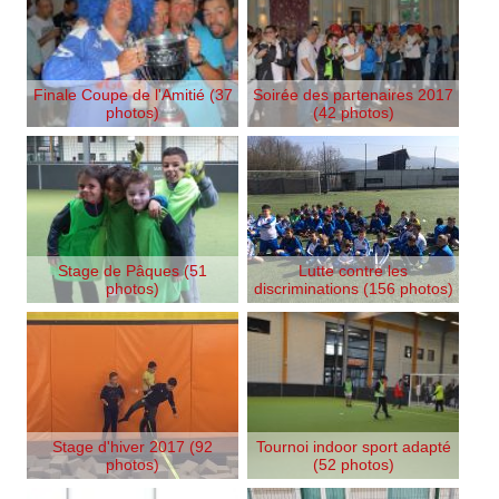
Finale Coupe de l'Amitié (37
Soirée des partenaires 2017
photos)
(42 photos)
Stage de Pâques (51
Lutte contre les
photos)
discriminations (156 photos)
Stage d'hiver 2017 (92
Tournoi indoor sport adapté
photos)
(52 photos)