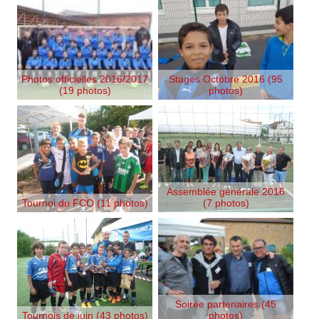
Photos officielles 2016/2017
Stages Octobre 2016 (95
(19 photos)
photos)
Assemblée générale 2016
Tournoi du FCO (11 photos)
(7 photos)
Soirée partenaires (45
Tournois de juin (43 photos)
photos)