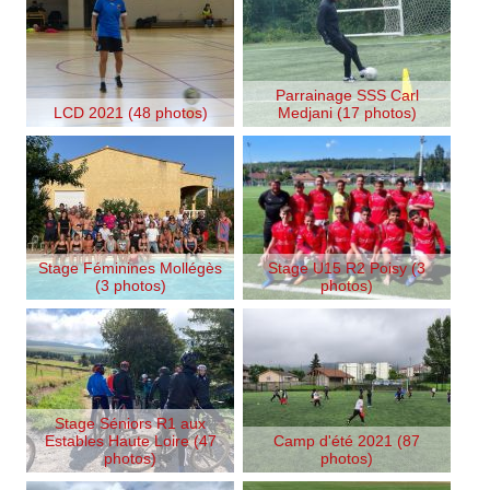
Parrainage SSS Carl
LCD 2021 (48 photos)
Medjani (17 photos)
Stage Féminines Mollégès
Stage U15 R2 Poisy (3
(3 photos)
photos)
Stage Séniors R1 aux
Estables Haute Loire (47
Camp d'été 2021 (87
photos)
photos)