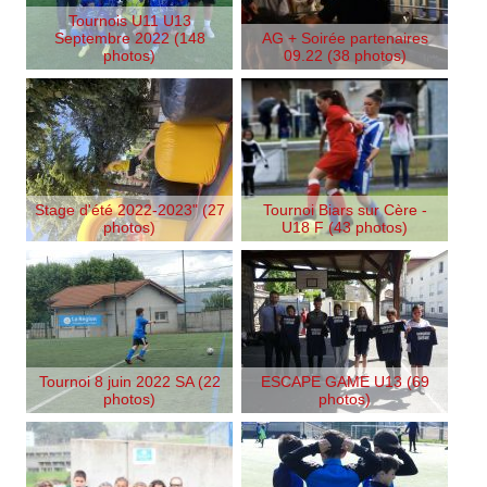
Tournois U11 U13
Septembre 2022 (148
AG + Soirée partenaires
photos)
09.22 (38 photos)
Stage d'été 2022-2023" (27
Tournoi Biars sur Cère -
photos)
U18 F (43 photos)
Tournoi 8 juin 2022 SA (22
ESCAPE GAME U13 (69
photos)
photos)