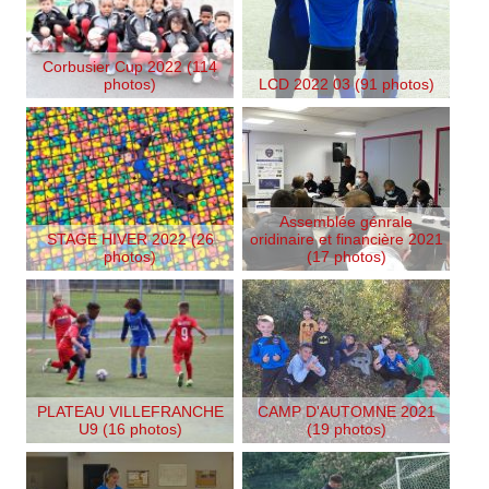
Corbusier Cup 2022 (114
photos)
LCD 2022 03 (91 photos)
Assemblée génrale
STAGE HIVER 2022 (26
oridinaire et financière 2021
photos)
(17 photos)
PLATEAU VILLEFRANCHE
CAMP D'AUTOMNE 2021
U9 (16 photos)
(19 photos)