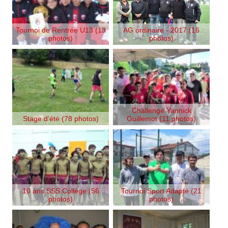
Tournoi de Rentrée U13 (13
AG ordinaire - 2017 (16
photos)
photos)
Challenge Yannick
Stage d'été (78 photos)
Guillemot (11 photos)
10 ans SSS Collège (56
Tournoi Sport Adapté (21
photos)
photos)