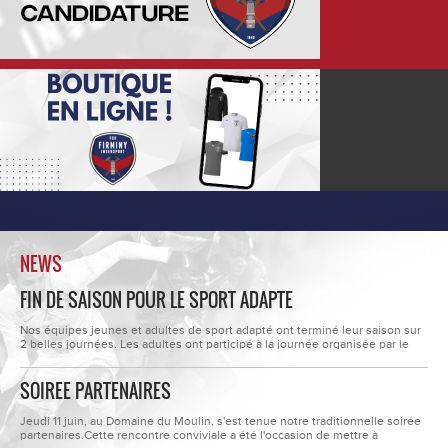
NEWS
FIN DE SAISON POUR LE SPORT ADAPTE
Nos équipes jeunes et adultes de sport adapté ont terminé leur saison sur
2 belles journées. Les adultes ont participé à la journée organisée par le
Collectif du cœur 42. " Le Collectif Du Cœur 42 est bien plus qu’une simple
association : c’est une famille dédiée à l’entraide sociale, fondée le 10...
SOIREE PARTENAIRES
Jeudi 11 juin, au Domaine du Moulin, s'est tenue notre traditionnelle soirée
partenaires.Cette rencontre conviviale a été l'occasion de mettre à