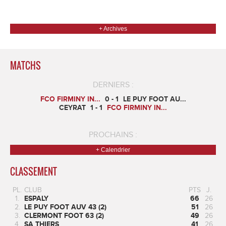
respective. Le district a doter l'ensemble des joueurs d'un maillot - short et
chaussettes pour le plus grand plaisir des tous. Le groupe 2, composé de
Jérémy, Mickael, Eva, Jean Luc, Ludo, Sandor, Lucas, Abdel...
+ Archives
MATCHS
DERNIERS :
FCO FIRMINY IN...
0 - 1
LE PUY FOOT AU...
CEYRAT
1 - 1
FCO FIRMINY IN...
PROCHAINS :
+ Calendrier
CLASSEMENT
PL.
CLUB
PTS
J.
1.
ESPALY
66
26
2.
LE PUY FOOT AUV 43 (2)
51
26
3.
CLERMONT FOOT 63 (2)
49
26
4.
SA THIERS
41
26