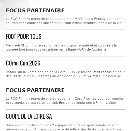
l'honneur nos éducateurs, dont l'investissement et le travail tout au long de
la saison ont permis à plusieurs équipes d'atteindre un niveau supérieur.
𝗙𝗢𝗖𝗨𝗦 𝗣𝗔𝗥𝗧𝗘𝗡𝗔𝗜𝗥𝗘
Leur engagement quotidien auprès de nos joueurs...
Le FCO Firminy remercie chaleureusement McDonald’s Firminy pour son
soutien et sa confiance aux côtés du club Acteur incontournable de la vie
locale, McDonald’s Firminy accompagne le club et participe au
développement de nos actions tout au long de la saison. Nous sommes
FOOT POUR TOUS
fiers de pouvoir compter sur des partenaires engagés à nos côtés pour faire
vivre le sport,...
Mercredi 01 Juin notre section jeune du sport adapté était conviée à la
journée foot pour tous organisée par la ligue AURA de football en
collaboration avec les Ligues AURA du sport adapté et Handisport. Nous
avons été reçus au centre de Tola Vologe à Lyon par les jeunes
COrbu Cup 2026
footballeuses du pôle de formation. le matin elles ont encadré des...
Retour sur la 5ième édition de la Corbu Cup.Ce tournoi était l'occasion pour
des U9 de jouer à 8 le temps du week end du 23 et 24 mai sur la pelouse
du Corbusier. Nous remercions l'ensemble des équipes présentes pour
leur sportivité, les joueurs qui malgré les fortes chaleurs ont tout donné sur
𝗙𝗢𝗖𝗨𝗦 𝗣𝗔𝗥𝗧𝗘𝗡𝗔𝗜𝗥𝗘
le terrain et bien entendu tous nos bénévoles du...
Le FCO Firminy remercie chaleureusement Cosy Piscines pour son soutien
et sa confiance aux côtés du club Entreprise implantée à Firminy, Cosy
Piscines accompagne ses clients dans leurs projets avec professionnalisme
et proximité.Nous sommes fiers de pouvoir compter sur des partenaires
COUPE DE LA LOIRE SA
locaux engagés dans la vie associative et sportive de notre territoire. Merci
à toute...
Suite à leur qualification, nos 2 équipes séniors de sport adapté se sont
rendues ce jeudi 14 mai au complexe de Villars afin de disputer leur finale