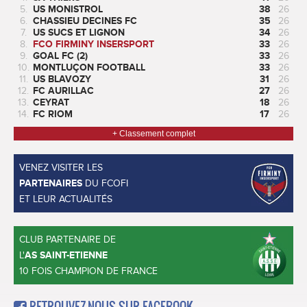
5.
US MONISTROL
38
26
6.
CHASSIEU DECINES FC
35
26
7.
US SUCS ET LIGNON
34
26
8.
FCO FIRMINY INSERSPORT
33
26
9.
GOAL FC (2)
33
26
10.
MONTLUÇON FOOTBALL
33
26
11.
US BLAVOZY
31
26
12.
FC AURILLAC
27
26
13.
CEYRAT
18
26
14.
FC RIOM
17
26
+ Classement complet
VENEZ VISITER LES
PARTENAIRES
DU FCOFI
ET LEUR ACTUALITÉS
CLUB PARTENAIRE DE
L'
AS SAINT-ETIENNE
10 FOIS CHAMPION DE FRANCE
RETROUVEZ-NOUS SUR FACEBOOK