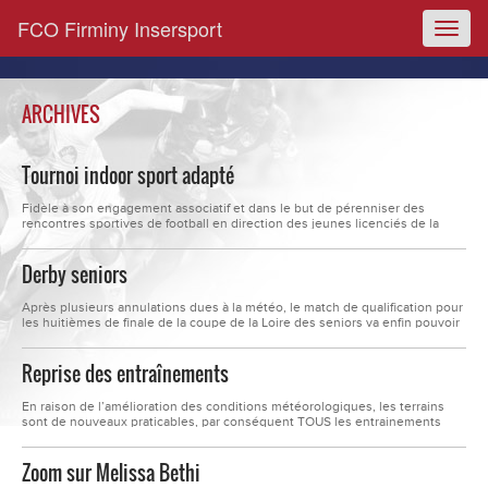
FCO Firminy Insersport
Toggl
naviga
ARCHIVES
Tournoi indoor sport adapté
Fidèle à son engagement associatif et dans le but de pérenniser des
rencontres sportives de football en direction des jeunes licenciés de la
fédération de sport adapté, le FCO FIRMINY INSERSPORT a organisé
mercredi 25 Janvier, au CLUB 42 à Andrézieux Bouthéon, son premier
Derby seniors
tournoi indoor de sport adapté. A cette occasion, nous recevions 17...
Après plusieurs annulations dues à la météo, le match de qualification pour
les huitièmes de finale de la coupe de la Loire des seniors va enfin pouvoir
se disputer dimanche 5 février à 14h30.Les bleus accueilleront leur voisins
chambonnaires de l’équipe du CHF DERVAUX au stade du Firmament à
Reprise des entraînements
Firminy.Les deux équipes auront à cœur de...
En raison de l’amélioration des conditions météorologiques, les terrains
sont de nouveaux praticables, par conséquent TOUS les entrainements
reprennent dès aujourd’hui. Bonne reprise !
Zoom sur Melissa Bethi