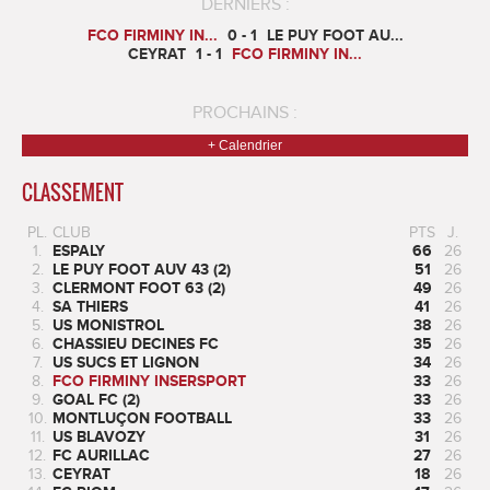
DERNIERS :
FCO FIRMINY IN...
0 - 1
LE PUY FOOT AU...
CEYRAT
1 - 1
FCO FIRMINY IN...
PROCHAINS :
+ Calendrier
CLASSEMENT
PL.
CLUB
PTS
J.
1.
ESPALY
66
26
2.
LE PUY FOOT AUV 43 (2)
51
26
3.
CLERMONT FOOT 63 (2)
49
26
4.
SA THIERS
41
26
5.
US MONISTROL
38
26
6.
CHASSIEU DECINES FC
35
26
7.
US SUCS ET LIGNON
34
26
8.
FCO FIRMINY INSERSPORT
33
26
9.
GOAL FC (2)
33
26
10.
MONTLUÇON FOOTBALL
33
26
11.
US BLAVOZY
31
26
12.
FC AURILLAC
27
26
13.
CEYRAT
18
26