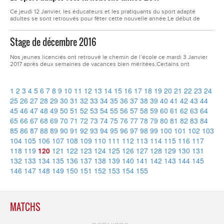
qualifiés...
Ce jeudi 12 Janvier, les éducateurs et les pratiquants du sport adapté
adultes se sont retrouvés pour fêter cette nouvelle année.Le début de
soirée a débuté au Soccer, puis le groupe s'est retrouvé à la pizzeria chez
Jo au Chambon Feugerolles pour partager un repas et trinquer à cette
Stage de décembre 2016
nouvelle année.
Nos jeunes licenciés ont retrouvé le chemin de l’école ce mardi 3 Janvier
2017 après deux semaines de vacances bien méritées.Certains ont
participé à la semaine de stage organisée par le FCO Firminy
Insersport.&nbsp;Durant ce stage, ils ont pu pratiquer plusieurs activités
sportives telles que du bowling ou du tir sportif, du badminton, du soccer...
1
2
3
4
5
6
7
8
9
10
11
12
13
14
15
16
17
18
19
20
21
22
23
24
25
26
27
28
29
30
31
32
33
34
35
36
37
38
39
40
41
42
43
44
45
46
47
48
49
50
51
52
53
54
55
56
57
58
59
60
61
62
63
64
65
66
67
68
69
70
71
72
73
74
75
76
77
78
79
80
81
82
83
84
85
86
87
88
89
90
91
92
93
94
95
96
97
98
99
100
101
102
103
104
105
106
107
108
109
110
111
112
113
114
115
116
117
118
119
120
121
122
123
124
125
126
127
128
129
130
131
132
133
134
135
136
137
138
139
140
141
142
143
144
145
146
147
148
149
150
151
152
153
154
155
MATCHS