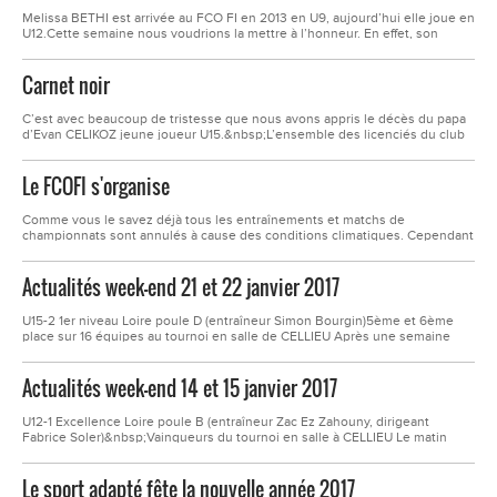
Melissa BETHI est arrivée au FCO FI en 2013 en U9, aujourd’hui elle joue en
U12.Cette semaine nous voudrions la mettre à l’honneur. En effet, son
comportement et son assiduité sont exemplaires depuis le début de la
saison. &nbsp;De plus, ses performances sur les rencontres officielles
Carnet noir
comme sur les tournois ne cessent de s’améliorer tout en gardant une...
C’est avec beaucoup de tristesse que nous avons appris le décès du papa
d’Evan CELIKOZ jeune joueur U15.&nbsp;L’ensemble des licenciés du club
s’associe à sa peine et à celle de sa famille, et leur présente leurs très
sincères condoléances.&nbsp;
Le FCOFI s'organise
Comme vous le savez déjà tous les entraînements et matchs de
championnats sont annulés à cause des conditions climatiques. Cependant
ce n’est pas une raison pour se reposer sur ses lauriers. Afin de parfaire
leur jeu et de rester concentrer sur leur technique, les 55 jeunes de la
Actualités week-end 21 et 22 janvier 2017
section scolaire sportive ont eu droit à une séance vidéo portant sur...
U15-2 1er niveau Loire poule D (entraîneur Simon Bourgin)5ème et 6ème
place sur 16 équipes au tournoi en salle de CELLIEU Après une semaine
sans entraînements à cause de la neige ce tournoi nous a permis de
retrouver des automatismes et d'entretenir notre condition physique.Nos
Actualités week-end 14 et 15 janvier 2017
deux équipes échouent en quart de finale avec une défaite logique 2-0
contre...
U12-1 Excellence Loire poule B (entraîneur Zac Ez Zahouny, dirigeant
Fabrice Soler)&nbsp;Vainqueurs du tournoi en salle à CELLIEU Le matin
l’équipe gagne ses trois matchs de poule avec assez de facilité.&nbsp;En
1/4 de finale contre ST. ETIENNE l’AVANT GARDE, nos U12 remportent le
Le sport adapté fête la nouvelle année 2017
match avec une victoire 4 à 0.&nbsp;Nos petits appelous se sont donc