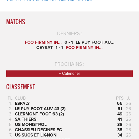
MATCHS
DERNIERS :
FCO FIRMINY IN...
0 - 1
LE PUY FOOT AU...
CEYRAT
1 - 1
FCO FIRMINY IN...
PROCHAINS :
+ Calendrier
CLASSEMENT
PL.
CLUB
PTS
J.
1.
ESPALY
66
26
2.
LE PUY FOOT AUV 43 (2)
51
26
3.
CLERMONT FOOT 63 (2)
49
26
4.
SA THIERS
41
26
5.
US MONISTROL
38
26
6.
CHASSIEU DECINES FC
35
26
7.
US SUCS ET LIGNON
34
26