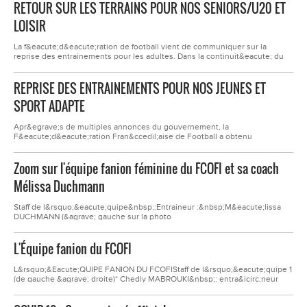
RETOUR SUR LES TERRAINS POUR NOS SENIORS/U20 ET
quelques questions.1&deg; / Tout d&rsquo;abord comment allez-vous ? Et
pouvez-vous vous pr&eacute;sentez rapidement ?...
LOISIR
La f&eacute;d&eacute;ration de football vient de communiquer sur la
reprise des entrainements pour les adultes. Dans la continuit&eacute; du
retour des entrainements pour nos jeunes joueurs, celui des adultes est
autoris&eacute; &agrave; partir de ce mercredi 2 d&eacute;cembre. Bien
REPRISE DES ENTRAINEMENTS POUR NOS JEUNES ET
&eacute;videment les protocoles sanitaires de reprise devront
&nbsp;continuer &agrave; &ecirc;tre...
SPORT ADAPTE
Apr&egrave;s de multiples annonces du gouvernement, la
F&eacute;d&eacute;ration Fran&ccedil;aise de Football a obtenu
l&#39;accord pour une reprise d&#39;activit&eacute; en ext&eacute;rieur
pour les mineurs &agrave; compter de ce samedi, avec un protocole
Zoom sur l'équipe fanion féminine du FCOFI et sa coach
sanitaire strict.Nous serons heureux de pouvoir vous retrouver d&egrave;s
ce lundi 30 novembre &nbsp;sur les sites appelous.les...
Mélissa Duchmann
Staff de l&rsquo;&eacute;quipe&nbsp;:Entraineur :&nbsp;M&eacute;lissa
DUCHMANN (&agrave; gauche sur la photo
d&rsquo;&eacute;quipe)Entra&icirc;neur Adjoint :&nbsp; Antoine
SOLMONA (&agrave; droite sur la photo
L'Équipe fanion du FCOFI
d&rsquo;&eacute;quipe)Coordinateur :&nbsp;Jean Claude VIAL dit Boulette
(pr&eacute;sident du club lors de la victoire en coupe de la Loire,
2&egrave;me en...
L&rsquo;&Eacute;QUIPE FANION DU FCOFIStaff de l&rsquo;&eacute;quipe 1
(de gauche &agrave; droite)* Chedly MABROUKI&nbsp;: entra&icirc;neur
des gardiens de but* Nabil MATALLAH&nbsp;: entra&icirc;neur adjoint*
Herv&eacute; TARDY&nbsp;: entra&icirc;neur g&eacute;n&eacute;ral*