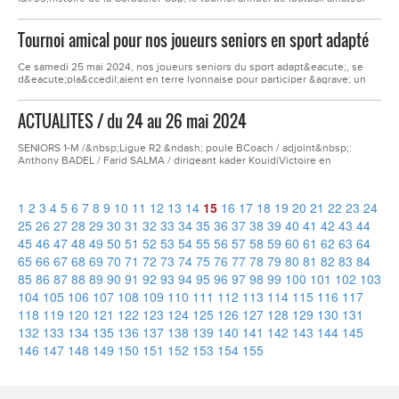
organis&eacute; par notre club &agrave; Firminy. Pour la premi&egrave;re
fois, cet &eacute;v&eacute;nement s&#39;est d&eacute;roul&eacute; sur
Tournoi amical pour nos joueurs seniors en sport adapté
deux jours au lieu d&#39;un seul, une nouveaut&eacute; qui a permis
d&#39;accueillir davantage...
Ce samedi 25 mai 2024, nos joueurs seniors du sport adapt&eacute;, se
d&eacute;pla&ccedil;aient en terre lyonnaise pour participer &agrave; un
tournoi amical organis&eacute; par Daniel Betholo et son &eacute;quipe de
la V&eacute;nisianne.3 niveaux de pratique &eacute;taient pr&eacute;vus
ACTUALITES / du 24 au 26 mai 2024
(confirm&eacute; ++ &ndash; confirm&eacute; &ndash; d&eacute;butant).
Nous avons...
SENIORS 1-M /&nbsp;Ligue R2 &ndash; poule BCoach / adjoint&nbsp;:
Anthony BADEL / Farid SALMA / dirigeant kader KouidiVictoire en
championnat &agrave; domicile stade Le Corbusier / Firminy contre
COURNON sur lescore de 2 - 1Buteurs FCOFI : /SENIORS 2 -M
/&nbsp;District D2 &ndash; poule ACoach / adjoint&nbsp;: Saher THIOUNE /
1
2
3
4
5
6
7
8
9
10
11
12
13
14
15
16
17
18
19
20
21
22
23
24
Fr&eacute;d&eacute;ric ASTIERVictoire en championnat &agrave;...
25
26
27
28
29
30
31
32
33
34
35
36
37
38
39
40
41
42
43
44
45
46
47
48
49
50
51
52
53
54
55
56
57
58
59
60
61
62
63
64
65
66
67
68
69
70
71
72
73
74
75
76
77
78
79
80
81
82
83
84
85
86
87
88
89
90
91
92
93
94
95
96
97
98
99
100
101
102
103
104
105
106
107
108
109
110
111
112
113
114
115
116
117
118
119
120
121
122
123
124
125
126
127
128
129
130
131
132
133
134
135
136
137
138
139
140
141
142
143
144
145
146
147
148
149
150
151
152
153
154
155