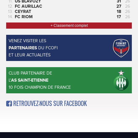
11.
US BLAVOZY
31
26
12.
FC AURILLAC
27
26
13.
CEYRAT
18
26
14.
FC RIOM
17
26
+ Classement complet
VENEZ VISITER LES
PARTENAIRES
DU FCOFI
ET LEUR ACTUALITÉS
CLUB PARTENAIRE DE
L'
AS SAINT-ETIENNE
10 FOIS CHAMPION DE FRANCE
RETROUVEZ-NOUS SUR FACEBOOK