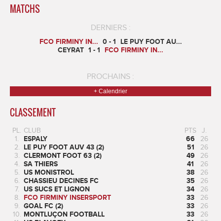
MATCHS
DERNIERS :
FCO FIRMINY IN...
0 - 1
LE PUY FOOT AU...
CEYRAT
1 - 1
FCO FIRMINY IN...
PROCHAINS :
+ Calendrier
CLASSEMENT
PL.
CLUB
PTS
J.
1.
ESPALY
66
26
2.
LE PUY FOOT AUV 43 (2)
51
26
3.
CLERMONT FOOT 63 (2)
49
26
4.
SA THIERS
41
26
5.
US MONISTROL
38
26
6.
CHASSIEU DECINES FC
35
26
7.
US SUCS ET LIGNON
34
26
8.
FCO FIRMINY INSERSPORT
33
26
9.
GOAL FC (2)
33
26
10.
MONTLUÇON FOOTBALL
33
26