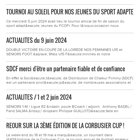
si&egrave;ge aupr&egrave;s d&#39;Audrey pour remplir le coupon et ainsi
proc&eacute;der au r&egrave;glement !Pour une question
TOURNOI AU SOLEIL POUR NOS JEUNES DU SPORT ADAPTE
d&#39;organisation, les inscriptions sont OBLIGATOIRES AVANT LE 1ER
JUILLET.Aucune exception ne sera faite.Les affiches...
Ce mercredi 5 juin 2024 avait lieu le tournoi amical de fin de saison du
sport adapt&eacute; jeunes du FCOFI. Pour l&rsquo;occasion nous
recevions, l&rsquo;USSL, l&rsquo;IME du Gier, l&rsquo;IMpro Jean Jacques
Rousseau, l&rsquo;IMEChantalouette mix&eacute; avec Grand Croix Lorette
ACTUALITES du 9 juin 2024
et l&rsquo;IME Ch&acirc;teau d&rsquo;Aix.Nous avons organis&eacute; les
rencontres sous forme de...
DOUBLE VICTOIRE EN COUPE DE LA LOIREDE NOS FEMININES U15 et
SENIORS FOOT &agrave; 8Nos U15 F&eacute;minines et notre
&eacute;quipe senior f&eacute;minines foot &agrave; 8 remportent toutes
les 2 la coupe de la Loire 2024, rencontres qui se sont
SDCF merci d'être un partenaire fiable et de confiance
d&eacute;roul&eacute;es &agrave; RIORGES.En s&rsquo;imposant 4-3 pour
nos U15 face &agrave; Sorbiers la Talaudi&egrave;re Football et en...
En effet la Soci&eacute;t&eacute; de Distribution de Chaleur Firminy (SDCF)
est un partenaire privil&eacute;gi&eacute; de nombreuses associations et
clubs sportifs appelous, sous la houlette de la ville de Firminy.Jeudi 23 mai
2024, le FCO Firminy Insersport a &eacute;t&eacute; convi&eacute; par
ACTUALITES / 1 et 2 juin 2024
SDCF et la ville de Firminy &agrave; la r&eacute;ception d&rsquo;une
convention de...
SENIORS 1-M / Ligue R2 &ndash; poule BCoach / adjoint : Anthony BADEL /
Farid SALMA &nbsp;/ dirigeant Philippe GUILLOTD&eacute;faite en
championnat &agrave; l&rsquo;ext&eacute;rieur stade Plaine des Jeux /
Lempdes contre LEMPDES SPORTS sur le score de 3 - 1Buteurs
REOUR SUR LA 3ÈME ÉDITION DE LA CORBUSIER CUP !
&nbsp;FCOFI : /SENIORS &nbsp;2 -M / District D2 &ndash; poule ACoach /
adjoint : Saher THIOUNE &nbsp;/...
Le week-end du 18 et 19 mai a marqu&eacute; un tournant dans
l&#39;histoire de la Corbusier Cup, le tournoi annuel de football amateur