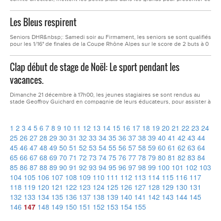
soir à Roche la Molière dans la salle le Cristal le nouveau site internet du
club et sa page Facebook.C'est autour du verre de l’amitié que seniors,
Les Bleus respirent
vétérans, U19, féminines, dirigeants,...
Seniors DHR&nbsp;: Samedi soir au Firmament, les seniors se sont qualifiés
pour les 1/16° de finales de la Coupe Rhône Alpes sur le score de 2 buts à 0
contre l'équipe de PHR de LAVENADE du District de Drôme
Ardèche.L'équipe a réalisé un match parfait. Un premier but par Julien Force
Clap début de stage de Noël: Le sport pendant les
sur penalty et, un second après une passe de Yanis Terrier...
vacances.
Dimanche 21 décembre à 17h00, les jeunes stagiaires se sont rendus au
stade Geoffroy Guichard en compagnie de leurs éducateurs, pour assister à
la rencontre entre l'ASSE et&nbsp;ETGCe Lundi 22 décembre à 9h00, sous
la responsabilité de Thomas et Coralie ils se sont consacrés à leur première
activité manuelle : La création de ballotin...
1
2
3
4
5
6
7
8
9
10
11
12
13
14
15
16
17
18
19
20
21
22
23
24
25
26
27
28
29
30
31
32
33
34
35
36
37
38
39
40
41
42
43
44
45
46
47
48
49
50
51
52
53
54
55
56
57
58
59
60
61
62
63
64
65
66
67
68
69
70
71
72
73
74
75
76
77
78
79
80
81
82
83
84
85
86
87
88
89
90
91
92
93
94
95
96
97
98
99
100
101
102
103
104
105
106
107
108
109
110
111
112
113
114
115
116
117
118
119
120
121
122
123
124
125
126
127
128
129
130
131
132
133
134
135
136
137
138
139
140
141
142
143
144
145
146
147
148
149
150
151
152
153
154
155