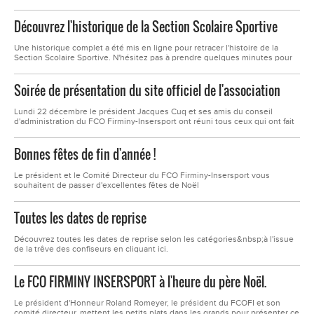
de Cyril Chaupitre se qualifient pour la phase finale du tournoi en salle du
District de la Loire en terminant dans les deux premiers de leur
Découvrez l'historique de la Section Scolaire Sportive
groupe.&nbsp;Ils défendront à la Plaine Achille samedi &nbsp;27 décembre
entre 14h00...
Une historique complet a été mis en ligne pour retracer l'histoire de la
Section Scolaire Sportive. N'hésitez pas à prendre quelques minutes pour
le lire :Historique Section Scolaire Sportive
Soirée de présentation du site officiel de l'association
Lundi 22 décembre le président Jacques Cuq et ses amis du conseil
d'administration du FCO Firminy-Insersport ont réuni tous ceux qui ont fait
et font la vie de l'association.C'est dans la magnifique salle "Le Cristal " à
Roche-la-Molière que se sont pressés les anciens joueurs du club, les
Bonnes fêtes de fin d'année !
vétérans, les seniors, les U19, les féminines, les...
Le président et le Comité Directeur du FCO Firminy-Insersport vous
souhaitent de passer d'excellentes fêtes de Noël
Toutes les dates de reprise
Découvrez toutes les dates de reprise selon les catégories&nbsp;à l'issue
de la trêve des confiseurs en cliquant ici.
Le FCO FIRMINY INSERSPORT à l'heure du père Noël.
Le président d'Honneur Roland Romeyer, le président du FCOFI et son
comité directeur, mettent les petits plats dans les grands pour présenter ce