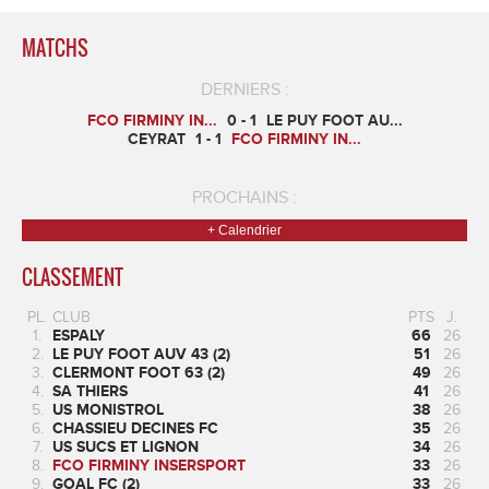
MATCHS
DERNIERS :
FCO FIRMINY IN...
0 - 1
LE PUY FOOT AU...
CEYRAT
1 - 1
FCO FIRMINY IN...
PROCHAINS :
+ Calendrier
CLASSEMENT
PL.
CLUB
PTS
J.
1.
ESPALY
66
26
2.
LE PUY FOOT AUV 43 (2)
51
26
3.
CLERMONT FOOT 63 (2)
49
26
4.
SA THIERS
41
26
5.
US MONISTROL
38
26
6.
CHASSIEU DECINES FC
35
26
7.
US SUCS ET LIGNON
34
26
8.
FCO FIRMINY INSERSPORT
33
26
9.
GOAL FC (2)
33
26