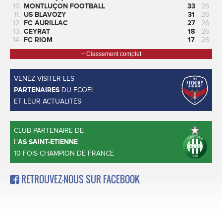
10.
MONTLUÇON FOOTBALL
33
26
11.
US BLAVOZY
31
26
12.
FC AURILLAC
27
26
13.
CEYRAT
18
26
14.
FC RIOM
17
26
+ Classement complet
VENEZ VISITER LES
PARTENAIRES
DU FCOFI
ET LEUR ACTUALITÉS
CLUB PARTENAIRE DE
L'
AS SAINT-ETIENNE
10 FOIS CHAMPION DE FRANCE
RETROUVEZ-NOUS SUR FACEBOOK