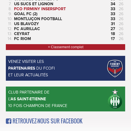
7.
US SUCS ET LIGNON
34
26
8.
FCO FIRMINY INSERSPORT
33
26
9.
GOAL FC (2)
33
26
10.
MONTLUÇON FOOTBALL
33
26
11.
US BLAVOZY
31
26
12.
FC AURILLAC
27
26
13.
CEYRAT
18
26
14.
FC RIOM
17
26
+ Classement complet
VENEZ VISITER LES
PARTENAIRES
DU FCOFI
ET LEUR ACTUALITÉS
CLUB PARTENAIRE DE
L'
AS SAINT-ETIENNE
10 FOIS CHAMPION DE FRANCE
RETROUVEZ-NOUS SUR FACEBOOK