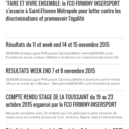
"FAIRE ET VIVRE ENSEMBLE: le FCO FIRMINY INSERSPORT
dirigeants et du groupe U11 que cette sympathique...
s'associe à Saint-Etienne Métropole pour lutter contre les
discriminations et promouvoir l'égalité
Résultats du 11 et week end 14 et 15 novembre 2015
SENIORS &nbsp;Ligue PHR poule C&nbsp;Match remisSENIORS Loire
Excellence poule unique- Défaite à l'extérieur en championnat contre AS
Chateauneuf sur le score de 3-2- Victoire à domicile en championnat contre
&nbsp;Chambeon Magneux sur le score de 4-2CRITERIUM Foot loisir 2ème
RESULTATS WEEK END 7 et 8 novembre 2015
série poule DVainqueur à l'extérieur en championnat contre Ricamarie OM...
SENIORS &nbsp;Ligue PHR poule C&nbsp;Défaite à domicile contre Villars
US sur le score de 1-2Buteur : BenyaminaSENIORS Loire Excellence poule
uniqueDéfaite à domicile contre Saint Romain Le Puy sur le score de 2-
4CRITERIUM Foot loisir 2ème série poule DVainqueur à domicile contre OC
COMPTE RENDU STAGE DE LA TOUSSAINT du 19 au 23
Ondaine sur le score de 8-1U19 Ligue Promotion poule BDéfaite à...
octobre 2015 organisé par le FCO FIRMINY-INSERSPORT
Réussite complète avec 32 enfants qui ont participé à cette semaine de
stage sous la houlette &nbsp;de Cyril, Anthony, Badre, Saïd et Denis&nbsp;
Lundi 19 Octobre&nbsp;29 enfantsMatin : Foot en salleAprès midi :
escalade&nbsp;Mardi 20 Octobre29 enfantsMatin : Jeu de précision (