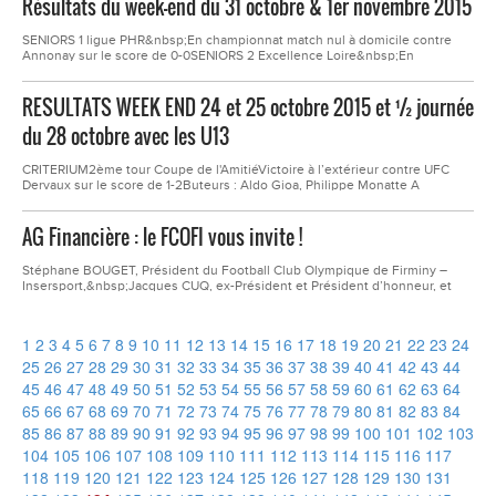
Résultats du week-end du 31 octobre & 1er novembre 2015
Vortex, Mollky, Quiddish )Après midi : Visite du Zoo de St Martin la...
SENIORS 1 ligue PHR&nbsp;En championnat match nul à domicile contre
Annonay sur le score de 0-0SENIORS 2 Excellence Loire&nbsp;En
championnat match nul à l'extérieur contre ES Sorbiers sur le score de 2-
2CRITERIUM 2èmè série LoireVictoire à l'extérieur &nbsp;en championnat
RESULTATS WEEK END 24 et 25 octobre 2015 et ½ journée
contre Saint Ferréol d'Auroure sur les score de 0-1Buteurs :...
du 28 octobre avec les U13
CRITERIUM2ème tour Coupe de l'AmitiéVictoire à l’extérieur contre UFC
Dervaux sur le score de 1-2Buteurs : Aldo Gioa, Philippe Monatte A
l'occasion du 2e tour de la coupe de l'amitié, les vétérans se déplaçaient au
Chambon Feugerolles pour y affronter l'UFC de Dervaux.Ce fût un match
AG Financière : le FCOFI vous invite !
peu évident puisque nos...
Stéphane BOUGET, Président du Football Club Olympique de Firminy –
Insersport,&nbsp;Jacques CUQ, ex-Président et Président d’honneur, et
l’ensemble des membres du Comité Directeur vous invitent
à&nbsp;l’Assemblée Générale Financière de la saison 2014/2015 qui se
déroulera le vendredi 06 Novembre à 18h00 au Stade...
1
2
3
4
5
6
7
8
9
10
11
12
13
14
15
16
17
18
19
20
21
22
23
24
25
26
27
28
29
30
31
32
33
34
35
36
37
38
39
40
41
42
43
44
45
46
47
48
49
50
51
52
53
54
55
56
57
58
59
60
61
62
63
64
65
66
67
68
69
70
71
72
73
74
75
76
77
78
79
80
81
82
83
84
85
86
87
88
89
90
91
92
93
94
95
96
97
98
99
100
101
102
103
104
105
106
107
108
109
110
111
112
113
114
115
116
117
118
119
120
121
122
123
124
125
126
127
128
129
130
131