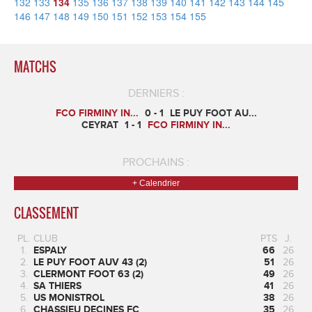
132
133
134
135
136
137
138
139
140
141
142
143
144
145
146
147
148
149
150
151
152
153
154
155
MATCHS
DERNIERS :
FCO FIRMINY IN...
0 - 1
LE PUY FOOT AU...
CEYRAT
1 - 1
FCO FIRMINY IN...
PROCHAINS :
+ Calendrier
CLASSEMENT
PL.
CLUB
PTS
J.
1.
ESPALY
66
26
2.
LE PUY FOOT AUV 43 (2)
51
26
3.
CLERMONT FOOT 63 (2)
49
26
4.
SA THIERS
41
26
5.
US MONISTROL
38
26
6.
CHASSIEU DECINES FC
35
26