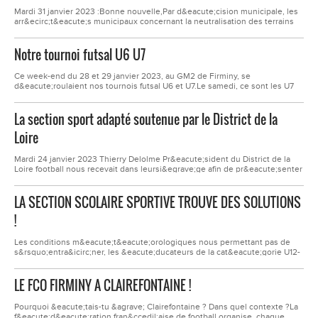
Mardi 31 janvier 2023 :Bonne nouvelle,Par d&eacute;cision municipale, les
arr&ecirc;t&eacute;s municipaux concernant la neutralisation des terrains
de football sont lev&eacute;es. En cons&eacute;quence, la reprise des
entrainements &agrave; compter de ce jour &nbsp;est effective sur les
Notre tournoi futsal U6 U7
m&ecirc;mes jours d&#39;entrainements et cr&eacute;neaux horaires.
Ce week-end du 28 et 29 janvier 2023, au GM2 de Firminy, se
d&eacute;roulaient nos tournois futsal U6 et U7.Le samedi, ce sont les U7
qui ont commenc&eacute; &agrave; se distinguer puis les U6 le
dimanche.Nous avons propos&eacute; le m&ecirc;me format sur les deux
La section sport adapté soutenue par le District de la
journ&eacute;es avec 16 &eacute;quipes pr&eacute;sentes et 8 matchs par
&eacute;quipe de 10h &agrave; 16h.Beaucoup de buts,...
Loire
Mardi 24 janvier 2023 Thierry Delolme Pr&eacute;sident du District de la
Loire football nous recevait dans leursi&egrave;ge afin de pr&eacute;senter
ses v&oelig;ux pour cette nouvelle ann&eacute;e autour de la traditionnelle
galette de rois.Ce fut &eacute;galement l&rsquo;occasion pour le District
LA SECTION SCOLAIRE SPORTIVE TROUVE DES SOLUTIONS
de r&eacute;compenser des actions men&eacute;es comme par
exemplel&rsquo;association du...
!
Les conditions m&eacute;t&eacute;orologiques nous permettant pas de
s&rsquo;entra&icirc;ner, les &eacute;ducateurs de la cat&eacute;gorie U12-
U13 ont donc organis&eacute; pour la section scolaire sportive une
activit&eacute; au coll&egrave;ge.5 &eacute;quipes de 4 devaient
LE FCO FIRMINY A CLAIREFONTAINE !
r&eacute;pondre au quizz de 42 questions sur 7 th&egrave;mes (FCO
Firminy, Ballon d&rsquo;or,...
Pourquoi &eacute;tais-tu &agrave; Clairefontaine ? Dans quel contexte ?La
f&eacute;d&eacute;ration fran&ccedil;aise de football organise, chaque