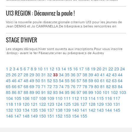
ann&eacute;e, des &eacute;v&egrave;nements pour r&eacute;compenser
des b&eacute;n&eacute;voles. La r&eacute;gion Auvergne Rh&ocirc;ne
U13 REGION : Découvrez la poule !
Alpes &eacute;tait donc mise &agrave; l&#39;honneur le week-end dernier
par une visite...
Voici la nouvelle poule r&eacute;gionale criterium U13 pour les jeunes de
Jean DEMAS et Jo CAMPANELLA.De tr&egrave;s belles rencontres en
perspective avec des d&eacute;placements &agrave; pr&eacute;voir pour
cette seconde partie de saison pour nos jeunes appelous.A.S. Chavanay
STAGE D'HIVER
FootballUSDV - Davezieux VidalonUS Millery VourlesL&#39;Etrat la Tour
SportifAndr&eacute;zieux-Bouth&eacute;on Football...
Les stages d&rsquo;hiver sont ouverts aux inscriptions.Pour vous inscrire
:&nbsp;- avant le 1er F&eacute;vrier au pr&egrave;s de Audrey
Tamet&nbsp;- venir au Stade du Soleil pendant les heures
d&rsquo;ouverture afin de remplir le bulletin d&rsquo;inscription et de
proc&eacute;der au r&egrave;glement.- Attention les places sont
1
2
3
4
5
6
7
8
9
10
11
12
13
14
15
16
17
18
19
20
21
22
23
24
limit&eacute;s.Merci de votre compr&eacute;hension.
25
26
27
28
29
30
31
32
33
34
35
36
37
38
39
40
41
42
43
44
45
46
47
48
49
50
51
52
53
54
55
56
57
58
59
60
61
62
63
64
65
66
67
68
69
70
71
72
73
74
75
76
77
78
79
80
81
82
83
84
85
86
87
88
89
90
91
92
93
94
95
96
97
98
99
100
101
102
103
104
105
106
107
108
109
110
111
112
113
114
115
116
117
118
119
120
121
122
123
124
125
126
127
128
129
130
131
132
133
134
135
136
137
138
139
140
141
142
143
144
145
146
147
148
149
150
151
152
153
154
155