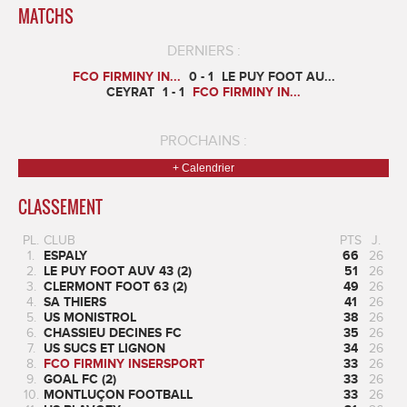
MATCHS
DERNIERS :
FCO FIRMINY IN...
0 - 1
LE PUY FOOT AU...
CEYRAT
1 - 1
FCO FIRMINY IN...
PROCHAINS :
+ Calendrier
CLASSEMENT
PL.
CLUB
PTS
J.
1.
ESPALY
66
26
2.
LE PUY FOOT AUV 43 (2)
51
26
3.
CLERMONT FOOT 63 (2)
49
26
4.
SA THIERS
41
26
5.
US MONISTROL
38
26
6.
CHASSIEU DECINES FC
35
26
7.
US SUCS ET LIGNON
34
26
8.
FCO FIRMINY INSERSPORT
33
26
9.
GOAL FC (2)
33
26
10.
MONTLUÇON FOOTBALL
33
26