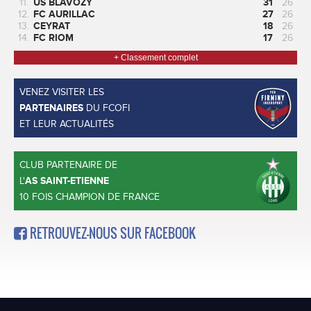
11.
US BLAVOZY
31
26
12.
FC AURILLAC
27
26
13.
CEYRAT
18
26
14.
FC RIOM
17
26
+ Classement complet
VENEZ VISITER LES
PARTENAIRES
DU FCOFI
ET LEUR ACTUALITÉS
CLUB PARTENAIRE DE
L'
AS SAINT-ETIENNE
10 FOIS CHAMPION DE FRANCE
RETROUVEZ-NOUS SUR FACEBOOK