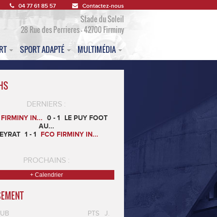
04 77 61 85 57
Contactez-nous
Stade du Soleil
28 Rue des Perrieres - 42700 Firminy
ORT
SPORT ADAPTÉ
MULTIMÉDIA
HS
DERNIERS :
FIRMINY IN...
0 - 1
LE PUY FOOT
AU...
EYRAT
1 - 1
FCO FIRMINY IN...
PROCHAINS :
+ Calendrier
SEMENT
LUB
PTS
J.