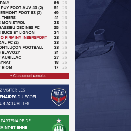
PALY
66
26
 PUY FOOT AUV 43 (2)
51
26
ERMONT FOOT 63 (2)
49
26
 THIERS
41
26
S MONISTROL
38
26
ASSIEU DECINES FC
35
26
 SUCS ET LIGNON
34
26
CO FIRMINY INSERSPORT
33
26
AL FC (2)
33
26
ONTLUÇON FOOTBALL
33
26
S BLAVOZY
31
26
C AURILLAC
27
26
EYRAT
18
26
C RIOM
17
26
+ Classement complet
 VISITER LES
ENAIRES
DU FCOFI
EUR ACTUALITÉS
 PARTENAIRE DE
SAINT-ETIENNE