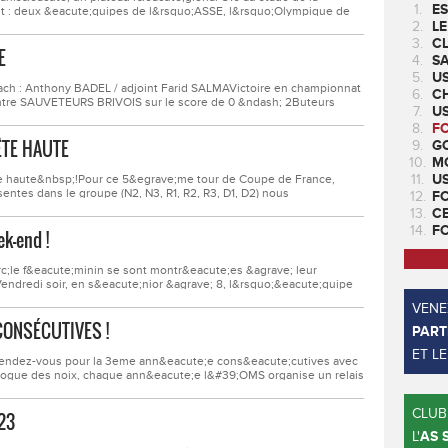
1.
ES
 : deux &eacute;quipes de l&rsquo;ASSE, l&rsquo;Olympique de
t 43, le FC Bourgoin Jallieu, l&rsquo;AS Montferrand et notre
2.
LE
ald et J&eacute;r&eacute;mi.Afin de...
3.
CL
E
4.
SA
5.
U
ch : Anthony BADEL / adjoint Farid SALMAVictoire en championnat
6.
CH
ontre SAUVETEURS BRIVOIS sur le score de 0 &ndash; 2Buteurs
7.
US
ve; nous ne rentrons pas tr&egrave;s bien dans la rencontre,
8.
F
ent dans le match. Puis nous commen&ccedil;ons...
ÊTE HAUTE
9.
GO
10.
M
11.
U
;te haute&nbsp;!Pour ce 5&egrave;me tour de Coupe de France,
ntes dans le groupe (N2, N3, R1, R2, R3, D1, D2) nous
12.
F
ire de N3&nbsp;! Contrairement &agrave; la saison pass&eacute;e,
13.
C
 au stade Municipal le Corbusier....
14.
F
ek-end !
c;le f&eacute;minin se sont montr&eacute;es &agrave; leur
endredi soir, en s&eacute;nior &agrave; 8, l&rsquo;&eacute;quipe
 se qualifie pour le prochain tour de la coupe de la Loire avec une
VENEZ
 Est...
CONSÉCUTIVES !
PART
ET L
 rendez-vous pour la 3eme ann&eacute;e cons&eacute;cutives avec
la vogue des noix, chaque ann&eacute;e l&#39;OMS organise un relais
p;Nos appelous &eacute;taient bien repr&eacute;sent&eacute;s en
 monde s&#39;est...
CLUB
023
L'
AS 