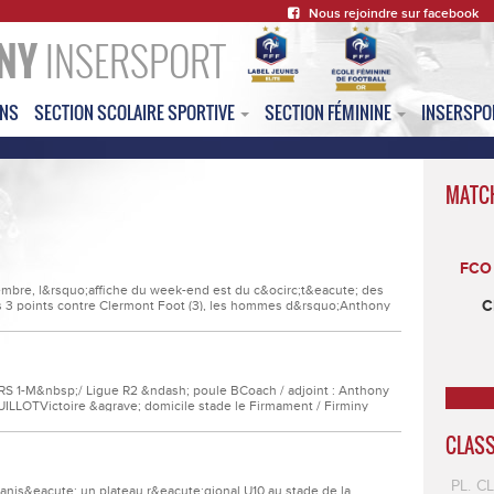
Nous rejoindre sur facebook
NY
INSERSPORT
ONS
SECTION SCOLAIRE SPORTIVE
SECTION FÉMININE
INSERSP
MATC
FCO 
bre, l&rsquo;affiche du week-end est du c&ocirc;t&eacute; des
C
 les 3 points contre Clermont Foot (3), les hommes d&rsquo;Anthony
te;cidiver ce dimanche 5 au stade Municipal Corbusier contre
de la 6&egrave;me...
S 1-M&nbsp;/ Ligue R2 &ndash; poule BCoach / adjoint : Anthony
UILLOTVictoire &agrave; domicile stade le Firmament / Firminy
 2 &ndash; 0Buteurs FCOFI : MEDDAR, LOEMBACette victoire nous
ampionnat dans cette poule B.SENIORS 2 - M&nbsp;/...
CLAS
PL.
C
nis&eacute; un plateau r&eacute;gional U10 au stade de la