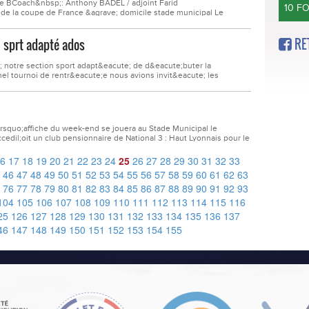
e BCoach&nbsp;: Anthony BADEL / adjoint Farid
10 F
e la coupe de France &agrave; domicile stade municipal Le
club de N3) sur le score de 0 - 4A suivre article du MERCREDI
ct D1Coachs : &nbsp;M&eacute;lanie ORELUT &amp; Audrey...
RE
n sprt adapté ados
; notre section sport adapt&eacute; de d&eacute;buter la
nel tournoi de rentr&eacute;e nous avions invit&eacute; les
te et Sporting Club de Grand Croix Lorette (1 &eacute;quipe
cques...
&rsquo;affiche du week-end se jouera au Stade Municipal le
cedil;oit un club pensionnaire de National 3 : Haut Lyonnais pour le
 dimanche 15 Octobre &agrave; 15h00 !Voici les autres matchs du
ctobre :Seniors F &agrave; 8 :FCO VS...
6
17
18
19
20
21
22
23
24
25
26
27
28
29
30
31
32
33
46
47
48
49
50
51
52
53
54
55
56
57
58
59
60
61
62
63
76
77
78
79
80
81
82
83
84
85
86
87
88
89
90
91
92
93
104
105
106
107
108
109
110
111
112
113
114
115
116
25
126
127
128
129
130
131
132
133
134
135
136
137
46
147
148
149
150
151
152
153
154
155