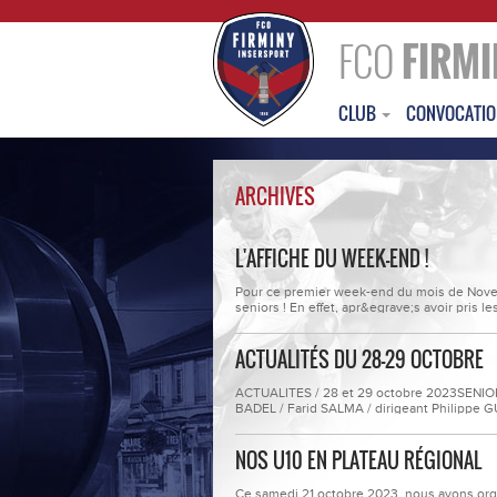
FCO
FIRMI
CLUB
CONVOCATI
ARCHIVES
L'AFFICHE DU WEEK-END !
Pour ce premier week-end du mois de Novem
seniors ! En effet, apr&egrave;s avoir pris
Badel auront &agrave; c&oelig;ur de r&eacu
l&rsquo;ES Veauche pour l&rsquo;occasion 
ACTUALITÉS DU 28-29 OCTOBRE
ACTUALITES / 28 et 29 octobre 2023SENIOR
BADEL / Farid SALMA / dirigeant Philippe G
contre CLERMONT FOOT 63 sur le score de
place &agrave; la 3&egrave;me place du ch
NOS U10 EN PLATEAU RÉGIONAL
Ce samedi 21 octobre 2023, nous avons orga