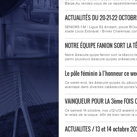
Barge.Au rendez-vous de ce rassemblement
Valence, l&rsquo;AS Saint Priest, le Puy Foo
groupe U10-1 emmen&eacute; par G&eacute;r
ACTUALITÉS DU 20-21-22 OCTOBR
SENIORS 1-M / Ligue R2 &ndash; poule BCoa
stade Louis Exbrayat / Brives Charensac c
FCOFI : BALDI, MEDDARDans un match o&ugra
notre gardien reste attentif et nous mainti
NOTRE ÉQUIPE FANION SORT LA T
Notre &eacute;quipe fanion sort la t&ecirc
parmi plusieurs &eacute;quipes pr&eacute;se
h&eacute;ritons d&rsquo;un club pensionna
nous accueillons ce tour de Coupe de France
Le pôle féminin à l’honneur ce we
Ce week-end, les &eacute;quipes du p&ocir
avantage dans diverses cat&eacute;gories.V
dirig&eacute;e par M&eacute;lanie et Audrey
victoire 3-0 face &agrave; l&rsquo;Olympique
VAINQUEUR POUR LA 3ème FOIS 
Ce samedi 14 octobre, nos u12/u13 avaient
le relais de la vogue. Afin de bien lancer 
de 5 personnes pour 1.3km parcourus.&nbs
ayant 7 &eacute;quipes de 5.&nbsp;Tout le
ACTUALITES / 13 et 14 octobre 2