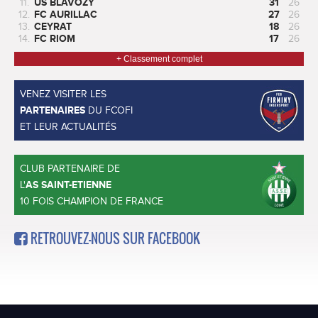
11.
US BLAVOZY
31
26
12.
FC AURILLAC
27
26
13.
CEYRAT
18
26
14.
FC RIOM
17
26
+ Classement complet
VENEZ VISITER LES
PARTENAIRES
DU FCOFI
ET LEUR ACTUALITÉS
CLUB PARTENAIRE DE
L'
AS SAINT-ETIENNE
10 FOIS CHAMPION DE FRANCE
RETROUVEZ-NOUS SUR FACEBOOK