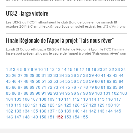
effet la victoire par 6 à 0 reflète la domination appelouse.&nbsp;Certes la
victoire est importante, mais le plaisir de jouer doit rester le moteur de nos
U13-2 : large victoire
jeunes joueurs.
Les U13-2 du FCOFI affrontaient le club Bord de Loire en ce samedi 18
octobre 2014 à Craintillieux.&nbsp;Sous un soleil estival, les U13 d’Anthony
Bouyrie ont rapidement débloqué la situation et ont enchainé les buts. Un
petit relâchement, en milieu de second période, où le FCOFI concède deux
Finale Régionale de l'Appel à projet "Fais nous rêver"
buts alors que le score est de 8-0.&nbsp;Au final le score de 11...
Lundi 21 Octobre&nbsp;à 12h20 à l'Hotel de Région à Lyon, le FCO Firminy
Insersport présentait dans le cadre de l'appel à projet "Fais-nous rêver" son
action Hand'Soyez Sport.Betty Vacher assistante de gestion , Cyril
Chaupitre éducateur sportif et Jacques Cuq,&nbsp;président, ont durant
près de 30 minutes, devant un jury...
1
2
3
4
5
6
7
8
9
10
11
12
13
14
15
16
17
18
19
20
21
22
23
24
25
26
27
28
29
30
31
32
33
34
35
36
37
38
39
40
41
42
43
44
45
46
47
48
49
50
51
52
53
54
55
56
57
58
59
60
61
62
63
64
65
66
67
68
69
70
71
72
73
74
75
76
77
78
79
80
81
82
83
84
85
86
87
88
89
90
91
92
93
94
95
96
97
98
99
100
101
102
103
104
105
106
107
108
109
110
111
112
113
114
115
116
117
118
119
120
121
122
123
124
125
126
127
128
129
130
131
132
133
134
135
136
137
138
139
140
141
142
143
144
145
146
147
148
149
150
151
152
153
154
155