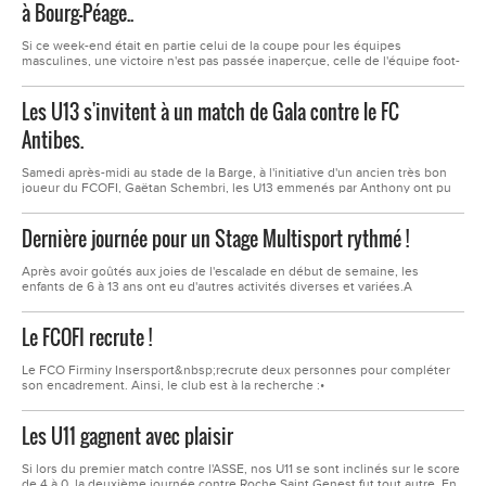
à Bourg-Péage..
Si ce week-end était en partie celui de la coupe pour les équipes
masculines, une victoire n'est pas passée inaperçue, celle de l'équipe foot-
loisir qui réalise un carton plein contre Noirétable, pour le second tour de la
coupe de l'amitié sur un score sans appel de 17-0. Bravo à Damien et ses
Les U13 s'invitent à un match de Gala contre le FC
adjoints ainsi qu'à l'ensemble des...
Antibes.
Samedi après-midi au stade de la Barge, à l'initiative d'un ancien très bon
joueur du FCOFI, Gaëtan Schembri, les U13 emmenés par Anthony ont pu
se mesurer le temps d'une rencontre amicale au FC Antibes de la Ligue
Méditerranée.Les deux équipes se sont affrontés dans un très bon état
Dernière journée pour un Stage Multisport rythmé !
d'esprit, conjuguant maîtrise technique et...
Après avoir goûtés aux joies de l'escalade en début de semaine, les
enfants de 6 à 13 ans ont eu d'autres activités diverses et variées.A
commencé par un tour à la piscine André Wogenscky ( élève de Le
Corbusier, piscine inaugurée en 1970) puis mercredi, ils ont bénéficié d'une
Le FCOFI recrute !
initiation au football...
Le FCO Firminy Insersport&nbsp;recrute deux personnes pour compléter
son encadrement. Ainsi, le club est à la recherche :•
D'un&nbsp;éducateur&nbsp;sportif ou d'une éducatrice sportive• D'un
volontaire pour service civiqueTélécharger les fiches de postes.
Les U11 gagnent avec plaisir
Si lors du premier match contre l'ASSE, nos U11 se sont inclinés sur le score
de 4 à 0, la deuxième journée contre Roche Saint Genest fut tout autre. En