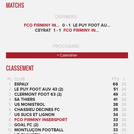
MATCHS
DERNIERS :
FCO FIRMINY IN...
0 - 1
LE PUY FOOT AU...
CEYRAT
1 - 1
FCO FIRMINY IN...
PROCHAINS :
+ Calendrier
CLASSEMENT
PL.
CLUB
PTS
J.
1.
ESPALY
66
26
2.
LE PUY FOOT AUV 43 (2)
51
26
3.
CLERMONT FOOT 63 (2)
49
26
4.
SA THIERS
41
26
5.
US MONISTROL
38
26
6.
CHASSIEU DECINES FC
35
26
7.
US SUCS ET LIGNON
34
26
8.
FCO FIRMINY INSERSPORT
33
26
9.
GOAL FC (2)
33
26
10.
MONTLUÇON FOOTBALL
33
26