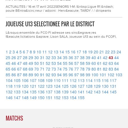
jouant les premiers r&ocirc;les avec Feurs dans cette...
ACTUALITES / 16 et 17 avril 2022SENIORS 1-M /&nbsp;Ligue R1 &ndash;
poule BEntra&icirc;neur / adjoint : Herv&eacute; TARDY / / dirigeants
Philippe GUILLOTD&eacute;faite en coupe de la Loire &agrave;
l&rsquo;ext&eacute;rieur stade Raphael Garde &agrave; Chavanay
JOUEUSE U13 SELECTIONEE PAR LE DISTRICT
contreCHAVANAY A.S. sur le score de 5 - 1Buteur(s) FCOFI : /SENIORS 2-M
/&nbsp;District Loire &ndash; poule...
L&rsquo;ensemble du FCO FI adresse ses sinc&egrave;res
f&eacute;licitations &agrave; Lison SALA, joueuse U13 au sein du FCOFI,
joueuse arriv&eacute;e au d&eacute;but de saison 20-2021.&nbsp;En effet,
Lison a &eacute;t&eacute; s&eacute;lectionn&eacute;e par le District de la
Loire de Football pour participer &agrave; des rencontres interdistrict
1
2
3
4
5
6
7
8
9
10
11
12
13
14
15
16
17
18
19
20
21
22
23
24
contre...
25
26
27
28
29
30
31
32
33
34
35
36
37
38
39
40
41
42
43
44
45
46
47
48
49
50
51
52
53
54
55
56
57
58
59
60
61
62
63
64
65
66
67
68
69
70
71
72
73
74
75
76
77
78
79
80
81
82
83
84
85
86
87
88
89
90
91
92
93
94
95
96
97
98
99
100
101
102
103
104
105
106
107
108
109
110
111
112
113
114
115
116
117
118
119
120
121
122
123
124
125
126
127
128
129
130
131
132
133
134
135
136
137
138
139
140
141
142
143
144
145
146
147
148
149
150
151
152
153
154
155
MATCHS