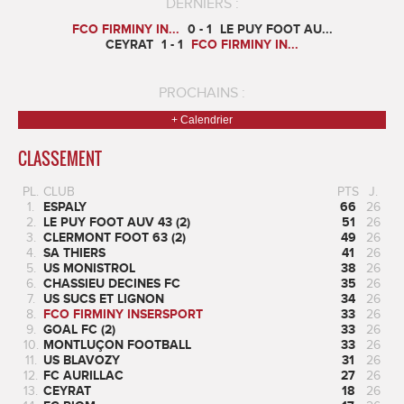
DERNIERS :
FCO FIRMINY IN...
0 - 1
LE PUY FOOT AU...
CEYRAT
1 - 1
FCO FIRMINY IN...
PROCHAINS :
+ Calendrier
CLASSEMENT
PL.
CLUB
PTS
J.
1.
ESPALY
66
26
2.
LE PUY FOOT AUV 43 (2)
51
26
3.
CLERMONT FOOT 63 (2)
49
26
4.
SA THIERS
41
26
5.
US MONISTROL
38
26
6.
CHASSIEU DECINES FC
35
26
7.
US SUCS ET LIGNON
34
26
8.
FCO FIRMINY INSERSPORT
33
26
9.
GOAL FC (2)
33
26
10.
MONTLUÇON FOOTBALL
33
26
11.
US BLAVOZY
31
26
12.
FC AURILLAC
27
26
13.
CEYRAT
18
26