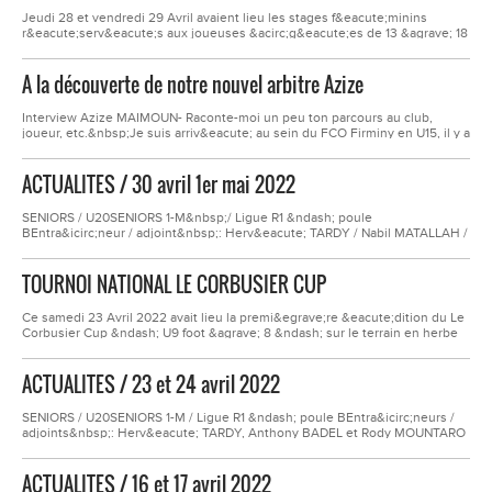
succ&egrave;s et met...
Jeudi 28 et vendredi 29 Avril avaient lieu les stages f&eacute;minins
r&eacute;serv&eacute;s aux joueuses &acirc;g&eacute;es de 13 &agrave; 18
ans, confirm&eacute;es ou d&eacute;butantes. Ces stages &eacute;taient
organis&eacute;s et encadr&eacute;s par Muhammed, El&eacute;a, Lou
A la découverte de notre nouvel arbitre Azize
Ann, Maud et Oph&eacute;lie qui se sont r&eacute;parties sur les 2
jours.La...
Interview Azize MAIMOUN- Raconte-moi un peu ton parcours au club,
joueur, etc.&nbsp;Je suis arriv&eacute; au sein du FCO Firminy en U15, il y a
trois ans et je suis cette ann&eacute;e en U18 au poste de lat&eacute;ral
gauche. En parall&egrave;le, j&rsquo;effectue ma premi&egrave;re
ACTUALITES / 30 avril 1er mai 2022
ann&eacute;e dans l&rsquo;arbitrage en plus de la premi&egrave;re
g&eacute;n&eacute;rale que je...
SENIORS / U20SENIORS 1-M&nbsp;/ Ligue R1 &ndash; poule
BEntra&icirc;neur / adjoint&nbsp;: Herv&eacute; TARDY / Nabil MATALLAH /
dirigeants Philippe GUILLOT et Kader KOUIDID&eacute;faite en
championnat &agrave; l&rsquo;ext&eacute;rieur stade de
TOURNOI NATIONAL LE CORBUSIER CUP
l&rsquo;Esp&eacute;rance &agrave; Clermont Ferrand contre CLERMONT
ST. JACQUES sur le score de 6 - 2Buteur(s) FCOFI&nbsp;: MANGARA et...
Ce samedi 23 Avril 2022 avait lieu la premi&egrave;re &eacute;dition du Le
Corbusier Cup &ndash; U9 foot &agrave; 8 &ndash; sur le terrain en herbe
du stade municipal de Firminy LE CORBUSIER. &nbsp; &nbsp; &nbsp;
&nbsp; &nbsp; &nbsp; &nbsp; &nbsp; &nbsp; &nbsp; &nbsp; &nbsp; &nbsp;
ACTUALITES / 23 et 24 avril 2022
&nbsp; &nbsp; &nbsp; &nbsp; &nbsp; &nbsp;...
SENIORS / U20SENIORS 1-M / Ligue R1 &ndash; poule BEntra&icirc;neurs /
adjoints&nbsp;: Herv&eacute; TARDY, Anthony BADEL et Rody MOUNTARO
/ dirigeants Philippe GUILLOT et Kader KOUIDID&eacute;faite en
championnat&agrave; domicile stade du Firmament contre VENISSIEUX FC
ACTUALITES / 16 et 17 avril 2022
sur le score de 1 - 2Buteur(s) FCOFI : MAKWALAContre une &eacute;quipe