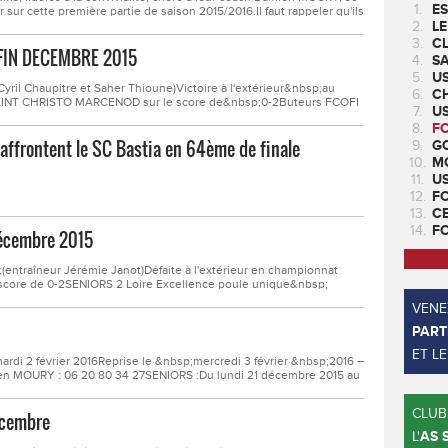
1.
ES
 sur cette première partie de saison 2015/2016.Il faut rappeler qu'ils
 de leur poule au 31 décembre 2015.Comme à son...
2.
LE
3.
CL
FIN DECEMBRE 2015
4.
SA
5.
U
Cyril Chaupitre et Saher Thioune)Victoire à l'extérieur&nbsp;au
6.
CH
 SAINT CHRISTO MARCENOD sur le score de&nbsp;0-2Buteurs FCOFI
7.
US
rqué en 1ère mi-temps contre une valeureuse équipe
8.
F
 affrontent le SC Bastia en 64ème de finale
9.
GO
10.
M
11.
U
12.
F
13.
C
14.
F
décembre 2015
entraîneur Jérémie Janot)Défaite à l'extérieur en championnat
score de 0-2SENIORS 2 Loire Excellence poule unique&nbsp;
ed Saadi)Victoire à domicile en championnat contre CHAMBOEUF
VENEZ
PART
ET L
di 2 février 2016Reprise le &nbsp;mercredi 3 février &nbsp;2016 –
ien MOURY : 06 20 80 34 27SENIORS :Du lundi 21 décembre 2015 au
5 janvier 2016 – Stade du soleil – 19h15Entraineurs : Jérémie JANOT
CLUB
écembre
L'
AS 