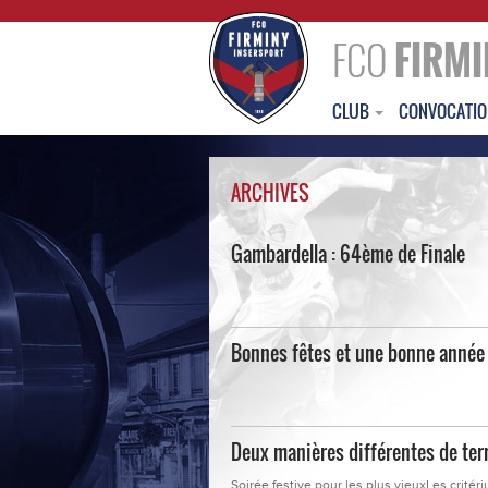
FCO
FIRMI
CLUB
CONVOCATI
ARCHIVES
Gambardella : 64ème de Finale
Bonnes fêtes et une bonne année
Deux manières différentes de ter
Soirée festive pour les plus vieuxLes critér