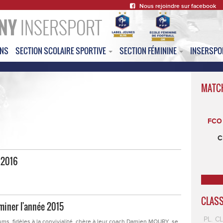
Nous rejoindre sur facebook
NY
INSERSPORT
ONS
SECTION SCOLAIRE SPORTIVE
SECTION FÉMININE
INSERSP
MATC
FCO 
C
 2016
CLAS
miner l'année 2015
PL.
C
iums, fidèles à la convivialité, chère à leur coach Damien MOURY, se