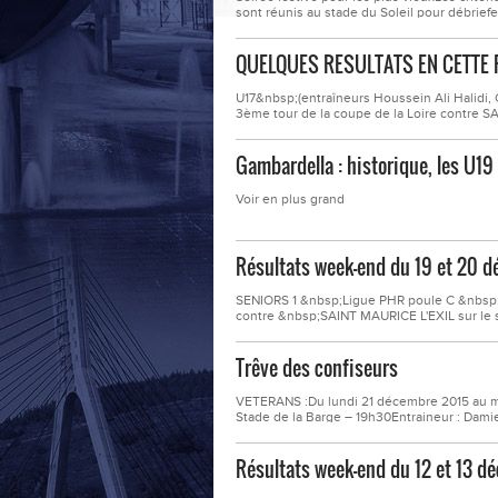
sont réunis au stade du Soleil pour débriefer
sont champions d’automne, c'est-à-dire 1er
QUELQUES RESULTATS EN CETTE 
U17&nbsp;(entraîneurs Houssein Ali Halidi, 
3ème tour de la coupe de la Loire contre
: Habib et ThomasLes deux buts ont été ma
adverse.U13&nbsp;(entraîneur Cyril...
Gambardella : historique, les U19
Voir en plus grand
Résultats week-end du 19 et 20 
SENIORS 1 &nbsp;Ligue PHR poule C &nbsp;(
contre &nbsp;SAINT MAURICE L'EXIL sur le 
(entraîneurs Ali Kaci &nbsp;et &nbsp;Ahm
SAINT GALMIER sur le score de 1-0U19...
Trêve des confiseurs
VETERANS :Du lundi 21 décembre 2015 au mar
Stade de la Barge – 19h30Entraineur : Dam
lundi 4 janvier 2016Reprise le &nbsp;mardi 
: 04 77 61 85 57Ahmed SAADI...
Résultats week-end du 12 et 13 d