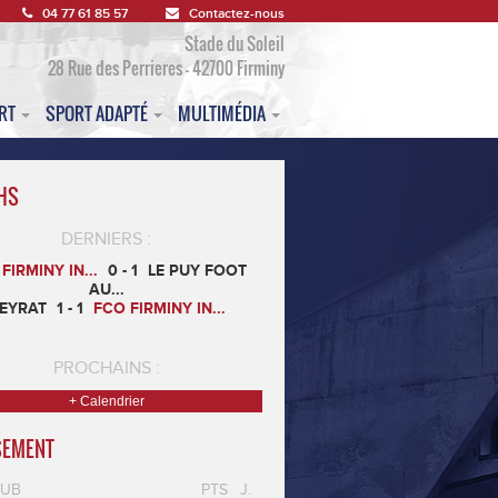
04 77 61 85 57
Contactez-nous
Stade du Soleil
28 Rue des Perrieres - 42700 Firminy
ORT
SPORT ADAPTÉ
MULTIMÉDIA
HS
DERNIERS :
FIRMINY IN...
0 - 1
LE PUY FOOT
AU...
EYRAT
1 - 1
FCO FIRMINY IN...
PROCHAINS :
+ Calendrier
SEMENT
LUB
PTS
J.