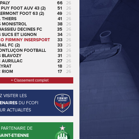
PALY
66
26
 PUY FOOT AUV 43 (2)
51
26
ERMONT FOOT 63 (2)
49
26
 THIERS
41
26
S MONISTROL
38
26
ASSIEU DECINES FC
35
26
 SUCS ET LIGNON
34
26
CO FIRMINY INSERSPORT
33
26
AL FC (2)
33
26
ONTLUÇON FOOTBALL
33
26
S BLAVOZY
31
26
C AURILLAC
27
26
EYRAT
18
26
C RIOM
17
26
+ Classement complet
 VISITER LES
ENAIRES
DU FCOFI
EUR ACTUALITÉS
 PARTENAIRE DE
SAINT-ETIENNE