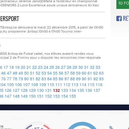
entraîneur Jérémie Janot)Défaite à l'extérieur en championnat
10 F
0SENIORS 2 Loire Excellence poule unique (entraîneurs Ali Kaci
cile en championnat contre VILLEREST US sur le score de 1-
RE
NSERSPORT
&nbsp;se déroulera le mardi 22 décembre 2015, à partir de 13h00
;Au programme :&nbsp;13h00 à 17h00 Tournoi inter-
 Noël.&nbsp;18h30 à 20h15 : Séance de cinéma "Le voyage d' Arlo"
5
SSS &nbsp;de Futsal cadet, nos élèves avaient rendez vous
pal 2 de Firminy pour y disputer les rencontres inter-régionale
cadrement était assuré par Roland BERTHOLET professeur d’EPS et
..
6
17
18
19
20
21
22
23
24
25
26
27
28
29
30
31
32
33
46
47
48
49
50
51
52
53
54
55
56
57
58
59
60
61
62
63
76
77
78
79
80
81
82
83
84
85
86
87
88
89
90
91
92
93
104
105
106
107
108
109
110
111
112
113
114
115
116
25
126
127
128
129
130
131
132
133
134
135
136
137
46
147
148
149
150
151
152
153
154
155