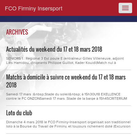
FCO Firminy Insersport
Toggl
naviga
ARCHIVES
Actualités du week-end du 17 et 18 mars 2018
SENIORS 1 : Régional 3 Est poule E (entraîneur Gilles Villeneuve, adjoint
Liès Hamidou, dirigeants Philippe Guillot, Kader Kouidi)Match nul à
l’extérieur en championnat contre SAVIGNEUX MONTBRISON, score 0-
0SENIORS 2 : (entraîneur David Morel, dirigeant Jean Michel Suel)Match nul
Matchs à domicile à suivre ce week-end du 17 et 18 mars
à domicile en championnat contre OC ONDAINE, score 0-0CRITERIUM-1 :
Foot Loisir Promotion poule...
2018
Samedi 17 mars :&nbsp;Stade du soleil&nbsp; à 15h30U18 EXELLENCE
contre le FC ONZONSamedi 17 mars :Stade de la barge à 15h45CRITERIUM
PROMOTION contre&nbsp;RIC CROIX ORMESamedi 17 mars :Stade du
firmament à 19h30SENIORS D2 contre&nbsp;OC ONDAINEDimanche 18
Loto du club
marsStade du soleil à 10h00U15 2 contre&nbsp;OC ONDAINE Samedi 17
mars :Stade du soleil&nbsp; à 13h30U13...
Dimanche 4 mars 2018 le FCO Firminy-Insersport organisait son traditionnel
loto à la Bourse du Travail de Firminy, et toujours richement doté (Excursion
pour 2 personnes, soirée spectacle pour deux personnes, coffret week-end
insolite et gourmand wonderbox pour deux personnes, ordinateur,