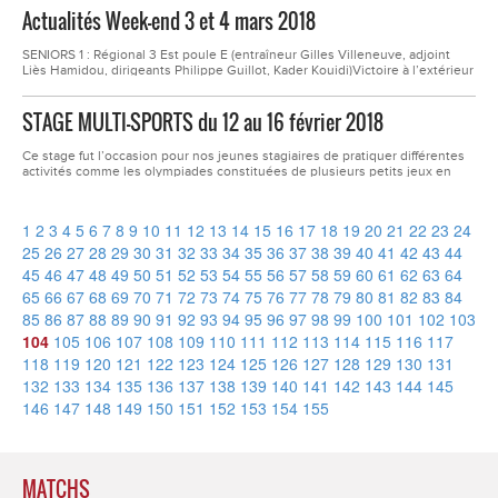
groupe sur ce derby contre l’Olympique après nos mauvais résultats
Actualités Week-end 3 et 4 mars 2018
récents. Selon moi, cela ne sera possible que si nous retrouvons nos
qualités dans le jeu....
SENIORS 1 : Régional 3 Est poule E (entraîneur Gilles Villeneuve, adjoint
Liès Hamidou, dirigeants Philippe Guillot, Kader Kouidi)Victoire à l’extérieur
en championnat contre GRAND CROIX LORETTE, score 1-2Buteurs FCOFI :
Saher Thioune, Thibault MontelimardFirminy a logiquement remporté cette
STAGE MULTI-SPORTS du 12 au 16 février 2018
rencontre, sans toutefois écraser nos adversaires comme pour le match
aller...
Ce stage fut l’occasion pour nos jeunes stagiaires de pratiquer différentes
activités comme les olympiades constituées de plusieurs petits jeux en
équipe (Jeu de quilles, jongles, parcours...etc, futsal, multi-sports (basket,
foot, mini jeux). Ils ont également pratiqué l’escalade où nos jeunes
appelous ont su se surpasser. Notre intervenant, Bertrand Vallat les a...
1
2
3
4
5
6
7
8
9
10
11
12
13
14
15
16
17
18
19
20
21
22
23
24
25
26
27
28
29
30
31
32
33
34
35
36
37
38
39
40
41
42
43
44
45
46
47
48
49
50
51
52
53
54
55
56
57
58
59
60
61
62
63
64
65
66
67
68
69
70
71
72
73
74
75
76
77
78
79
80
81
82
83
84
85
86
87
88
89
90
91
92
93
94
95
96
97
98
99
100
101
102
103
104
105
106
107
108
109
110
111
112
113
114
115
116
117
118
119
120
121
122
123
124
125
126
127
128
129
130
131
132
133
134
135
136
137
138
139
140
141
142
143
144
145
146
147
148
149
150
151
152
153
154
155
MATCHS