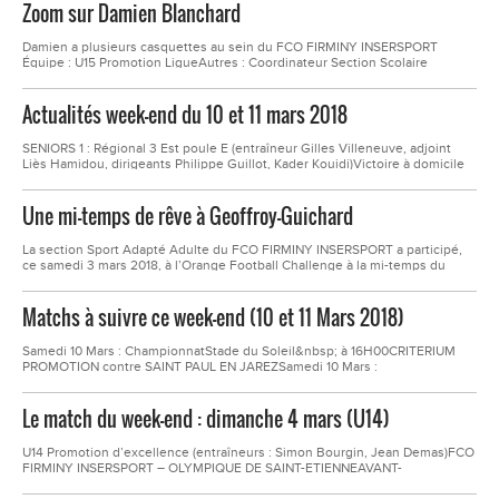
Zoom sur Damien Blanchard
télévision écran plat 107cm, drone, outillages, couettes, restaurant, maillot
et places ASSE,...
Damien a plusieurs casquettes au sein du FCO FIRMINY INSERSPORT
Équipe : U15 Promotion LigueAutres : Coordinateur Section Scolaire
Sportive, responsable seniors Sport AdaptéAncienneté : 3 ans Peux-tu
nous présenter ton parcours de footballeur et éducateur ?J’ai joué très
Actualités week-end du 10 et 11 mars 2018
longtemps à Saint-Genest-Malifaux, ensuite à Saint-Martin-en-Haut dans
le...
SENIORS 1 : Régional 3 Est poule E (entraîneur Gilles Villeneuve, adjoint
Liès Hamidou, dirigeants Philippe Guillot, Kader Kouidi)Victoire à domicile
en championnat contre OL NORD DAUPHINE, score 1-0Buteur FCOFI :
Franck Tota Dès le début de rencontre ces deux équipes de haut de
Une mi-temps de rêve à Geoffroy-Guichard
tableau au classement affichent leur intention de bien occuper l'espace et
de gagner la...
La section Sport Adapté Adulte du FCO FIRMINY INSERSPORT a participé,
ce samedi 3 mars 2018, à l’Orange Football Challenge à la mi-temps du
match AS-Saint-Etienne - FCO Dijon.Nos sportifs licenciés à la Fédération
Française de Sport Adapté ont pu réaliser un de leurs rêves : Fouler la
Matchs à suivre ce week-end (10 et 11 Mars 2018)
pelouse de Geoffroy-Guichard sous l’ovation du...
Samedi 10 Mars : ChampionnatStade du Soleil&nbsp; à 16H00CRITERIUM
PROMOTION contre SAINT PAUL EN JAREZSamedi 10 Mars :
ChampionnatStade du Soleil&nbsp; à 16H00CRITERIUM 3° SERIE
contre&nbsp;SE SUC TERRENOIRESamedi 10 Mars : ChampionnatStade du
Le match du week-end : dimanche 4 mars (U14)
Soleil&nbsp; à 19H00SENIORS 1 REGIONAL EST 3 contre OL NORD
DAUPHINEDimanche 11 Mars : ChampionnatStade du Firmament&nbsp; à...
U14 Promotion d’excellence (entraîneurs : Simon Bourgin, Jean Demas)FCO
FIRMINY INSERSPORT – OLYMPIQUE DE SAINT-ETIENNEAVANT-
MATCHSIMON BOURGIN : « J’attends une réaction de l’ensemble de mon