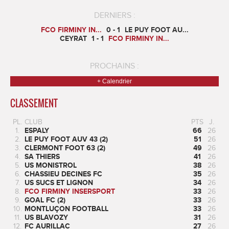
DERNIERS :
FCO FIRMINY IN...
0 - 1
LE PUY FOOT AU...
CEYRAT
1 - 1
FCO FIRMINY IN...
PROCHAINS :
+ Calendrier
CLASSEMENT
PL.
CLUB
PTS
J.
1.
ESPALY
66
26
2.
LE PUY FOOT AUV 43 (2)
51
26
3.
CLERMONT FOOT 63 (2)
49
26
4.
SA THIERS
41
26
5.
US MONISTROL
38
26
6.
CHASSIEU DECINES FC
35
26
7.
US SUCS ET LIGNON
34
26
8.
FCO FIRMINY INSERSPORT
33
26
9.
GOAL FC (2)
33
26
10.
MONTLUÇON FOOTBALL
33
26
11.
US BLAVOZY
31
26
12.
FC AURILLAC
27
26