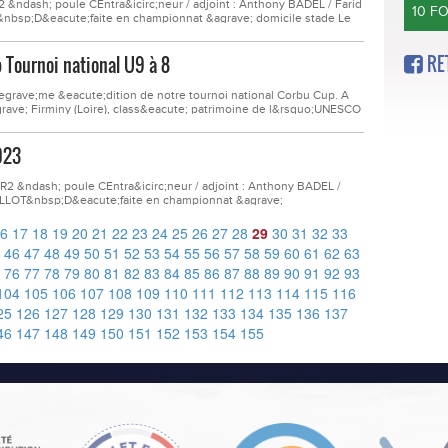
&ndash; poule CEntra&icirc;neur / adjoint : Anthony BADEL / Farid
10 F
nbsp;D&eacute;faite en championnat &agrave; domicile stade Le
 de 0 - 2SENIORS Fem. /&nbsp;Ligue R2 &ndash; poule
, Ce&eacute;cile...
RE
 Tournoi national U9 à 8
&egrave;me &eacute;dition de notre tournoi national Corbu Cup. A
agrave; Firminy (Loire), class&eacute; patrimoine de l&rsquo;UNESCO
la France. Malgr&eacute; l&rsquo;annulation la veille du tournoi
023
 &ndash; poule CEntra&icirc;neur / adjoint : Anthony BADEL /
UILLOT&nbsp;D&eacute;faite en championnat &agrave;
 CRAPONNE contre AS CRAPONNE sur le score de 6 &ndash; 0Pour ce
c;tre au rendez vous....
6
17
18
19
20
21
22
23
24
25
26
27
28
29
30
31
32
33
46
47
48
49
50
51
52
53
54
55
56
57
58
59
60
61
62
63
76
77
78
79
80
81
82
83
84
85
86
87
88
89
90
91
92
93
104
105
106
107
108
109
110
111
112
113
114
115
116
25
126
127
128
129
130
131
132
133
134
135
136
137
46
147
148
149
150
151
152
153
154
155