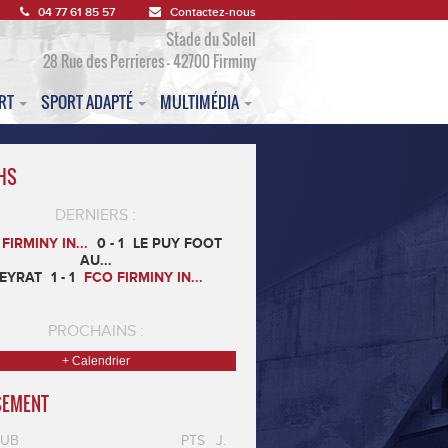
04 77 61 85 57
Contactez-nous
Stade du Soleil
28 Rue des Perrieres - 42700 Firminy
ORT
SPORT ADAPTÉ
MULTIMÉDIA
HS
DERNIERS :
FIRMINY IN...
0 - 1
LE PUY FOOT
AU...
EYRAT
1 - 1
FCO FIRMINY IN...
PROCHAINS :
+ Calendrier
SEMENT
LUB
PTS
J.