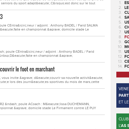
1.
ES
s seniors du sport adapt&eacute;.C&rsquo;est donc sur le tout
che, que nous nous rendions ce jeudi 18 mai 2023. Avant la finale,
2.
LE
ng Club de Grand Croix Lorette...
3.
CL
23
4.
SA
5.
U
ule CEntra&icirc;neur / adjoint : Anthony BADEL / Farid SALMA
6.
CH
&eacute;faite en championnat &agrave; domicile stade Le
7.
US
e de 1 - 7Buteur(s) FCOFI : OUSSINILe match
8.
F
 compliqu&eacute; avec de nouveau une &eacute;quipe...
9.
GO
10.
M
11.
U
; poule CEntra&icirc;neur / adjoint : Anthony BADEL / Farid
&nbsp;D&eacute;faite en championnat &agrave;
12.
F
y Jouffrey / La Cote St. Andr&eacute; contre COTE ST. ANDRE FC
13.
C
L, OUNISSISENIORS Fem. / Ligue R2 &ndash; poule...
14.
F
uvrir le foot en marchant
ous invite &agrave; d&eacute;couvrir sa nouvelle activit&eacute;
e;e lors des journ&eacute;es sportives du mois de mars,cette
 dans un climat de loisir, de rencontre et d&#39;&eacute;change.
VENEZ
 plaisir, &agrave; jouer au...
PART
ET L
 R2 &ndash; poule ACoach : M&eacute;lissa DUCHEMANN,
ionnat &agrave; domicile stade Le Firmament contre LE PUY
COFI : &nbsp;Sabrina ZAOUI, &nbsp;B&eacute;atrice SIMONNETLe
l&#39;intention de prendre des points important dans la...
CLUB
L'
AS 