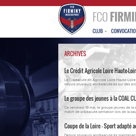
FCO
FIRMI
CLUB
CONVOCATI
ARCHIVES
Le Crédit Agricole Loire Haute-Loi
Le Cr&eacute;dit Agricole Loire Haute-Loi
depuis plusieurs ann&eacute;es sur des proj
l&rsquo;&eacute;cole de foot (U11 &agrave; 
pr&egrave;s de 450 actions locales accomp
Le groupe des jeunes à la COAL 
Ce vendredi 19 mai, le groupe jeunes de la 
match de pr&eacute;sentation lors de la pa
Genets Lerp. Nos jeunes footballeurs ont 
OGC Nice, Liverpool, Benfica &agrave; Spor
Coupe de la Loire – Sport adapté a
Depuis plusieurs ann&eacute;es maintenant