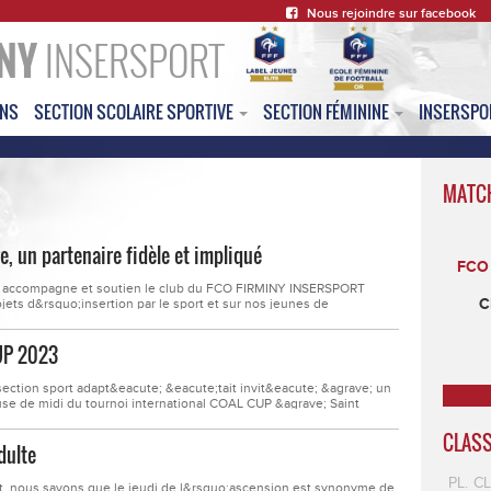
Nous rejoindre sur facebook
NY
INSERSPORT
ONS
SECTION SCOLAIRE SPORTIVE
SECTION FÉMININE
INSERSP
MATC
re, un partenaire fidèle et impliqué
FCO 
re accompagne et soutien le club du FCO FIRMINY INSERSPORT
C
ets d&rsquo;insertion par le sport et sur nos jeunes de
U13). Cette ann&eacute;e le CA Loire Haute Loire c&rsquo;est
agn&eacute;es soit plus d&rsquo;un...
CUP 2023
section sport adapt&eacute; &eacute;tait invit&eacute; &agrave; un
use de midi du tournoi international COAL CUP &agrave; Saint
pu regarder des matchs opposant des &eacute;quipes telles que
ting Club de Lisbonne, PSG ou encore...
CLAS
dulte
PL.
C
, nous savons que le jeudi de l&rsquo;ascension est synonyme de