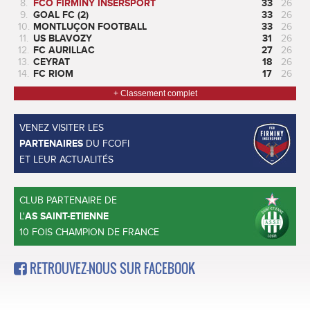
8.
FCO FIRMINY INSERSPORT
33
26
9.
GOAL FC (2)
33
26
10.
MONTLUÇON FOOTBALL
33
26
11.
US BLAVOZY
31
26
12.
FC AURILLAC
27
26
13.
CEYRAT
18
26
14.
FC RIOM
17
26
+ Classement complet
VENEZ VISITER LES
PARTENAIRES
DU FCOFI
ET LEUR ACTUALITÉS
CLUB PARTENAIRE DE
L'
AS SAINT-ETIENNE
10 FOIS CHAMPION DE FRANCE
RETROUVEZ-NOUS SUR FACEBOOK