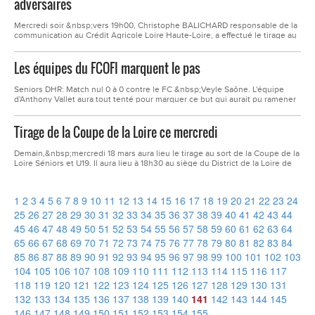
adversaires
Mercredi soir &nbsp;vers 19h00, Christophe BALICHARD responsable de la
communication au Crédit Agricole Loire Haute-Loire, a effectué le tirage au
sort de la Coupe de la Loire, en présence de Gaby Rodriguez vice président
du FCOFI et Jean-Christophe Gessen membre du Comité Directeur du
Les équipes du FCOFI marquent le pas
FCOFI. 1/16 ° de finale : Les seniors se déplaceront à Saint-Romain le Puy...
Seniors DHR: Match nul 0 à 0 contre le FC &nbsp;Veyle Saône. L'équipe
d'Anthony Vallet aura tout tenté pour marquer ce but qui aurait pu ramener
des points précieux dans la course au maintien, sans réussite. Les
appelous aurait pu perdre le match sur la fin sans une intervention "à la
Tirage de la Coupe de la Loire ce mercredi
mort" de Saher Thioune, qui sur le coup quittera ses partenaires sur...
Demain,&nbsp;mercredi 18 mars aura lieu le tirage au sort de la Coupe de la
Loire Séniors et U19. Il aura lieu à 18h30 au siège du District de la Loire de
Football.
1
2
3
4
5
6
7
8
9
10
11
12
13
14
15
16
17
18
19
20
21
22
23
24
25
26
27
28
29
30
31
32
33
34
35
36
37
38
39
40
41
42
43
44
45
46
47
48
49
50
51
52
53
54
55
56
57
58
59
60
61
62
63
64
65
66
67
68
69
70
71
72
73
74
75
76
77
78
79
80
81
82
83
84
85
86
87
88
89
90
91
92
93
94
95
96
97
98
99
100
101
102
103
104
105
106
107
108
109
110
111
112
113
114
115
116
117
118
119
120
121
122
123
124
125
126
127
128
129
130
131
132
133
134
135
136
137
138
139
140
141
142
143
144
145
146
147
148
149
150
151
152
153
154
155