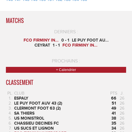
MATCHS
DERNIERS :
FCO FIRMINY IN...
0 - 1
LE PUY FOOT AU...
CEYRAT
1 - 1
FCO FIRMINY IN...
PROCHAINS :
+ Calendrier
CLASSEMENT
PL.
CLUB
PTS
J.
1.
ESPALY
66
26
2.
LE PUY FOOT AUV 43 (2)
51
26
3.
CLERMONT FOOT 63 (2)
49
26
4.
SA THIERS
41
26
5.
US MONISTROL
38
26
6.
CHASSIEU DECINES FC
35
26
7.
US SUCS ET LIGNON
34
26