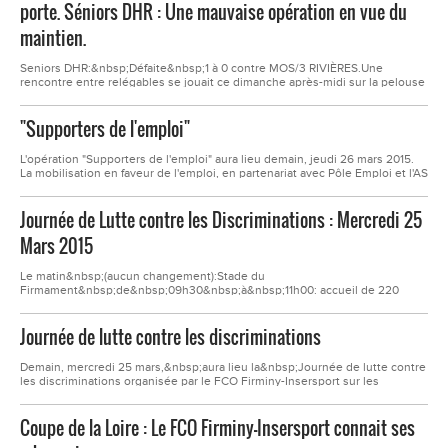
porte. Séniors DHR : Une mauvaise opération en vue du
maintien.
Seniors DHR:&nbsp;Défaite&nbsp;1 à 0 contre MOS/3 RIVIÈRES.Une
rencontre entre relégables se jouait ce dimanche après-midi sur la pelouse
de L'Amballon. Le &nbsp;FC MOS/3 Rivières a réussi à tirer son épingle du
jeu en venant à bout du FCO Firminy-Insersport. Une rencontre où la
"Supporters de l'emploi"
crispation était palpable dès les...
L'opération "Supporters de l'emploi" aura lieu demain, jeudi 26 mars 2015.
La mobilisation en faveur de l'emploi, en partenariat avec Pôle Emploi et l'AS
Saint-Etienne, s'effectuera à l'Espace Gabriel Rouchon à l'Etrat entre 9h00
et 17h00.
Journée de Lutte contre les Discriminations : Mercredi 25
Mars 2015
Le matin&nbsp;(aucun changement):Stade du
Firmament&nbsp;de&nbsp;09h30&nbsp;à&nbsp;11h00: accueil de 220
élèves des différentes écoles primaires de la ville de Firminy. Différents
ateliers seront proposés tout au long de la matinée: jeux traditionnels,
Journée de lutte contre les discriminations
football, ...L'après-midi:Au&nbsp;Stade de la...
Demain, mercredi 25 mars,&nbsp;aura lieu la&nbsp;Journée de lutte contre
les discriminations organisée par le FCO Firminy-Insersport sur les
installations sportives de la ville de Firminy de 9h00 à 19h00.
Coupe de la Loire : Le FCO Firminy-Insersport connait ses